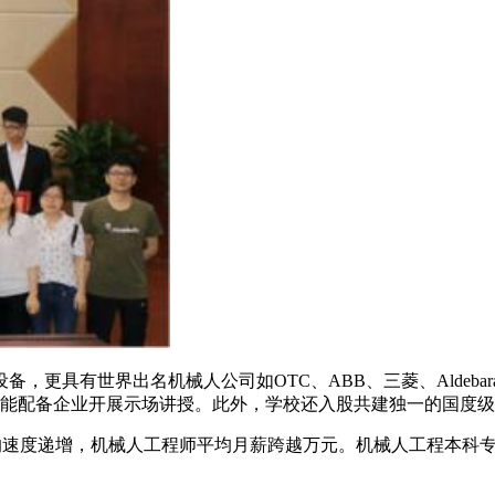
世界出名机械人公司如OTC、ABB、三菱、Aldebaran 
智能配备企业开展示场讲授。此外，学校还入股共建独一的国度
%的速度递增，机械人工程师平均月薪跨越万元。机械人工程本科