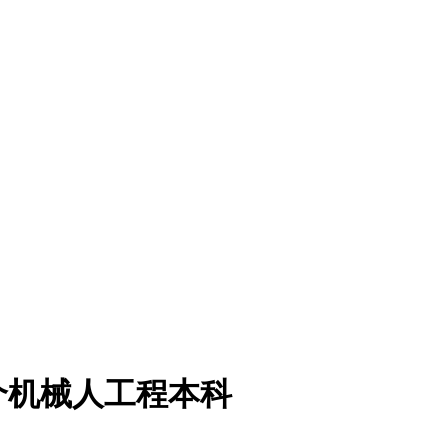
个机械人工程本科