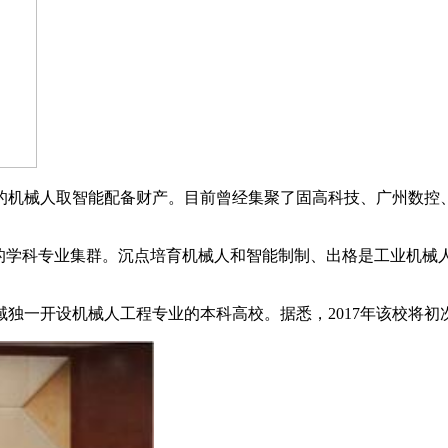
械人取智能配备财产。目前曾经集聚了固高科技、广州数控、华
学科专业集群。沉点培育机械人和智能制制、出格是工业机械
一开设机械人工程专业的本科高校。据悉，2017年该校将初次