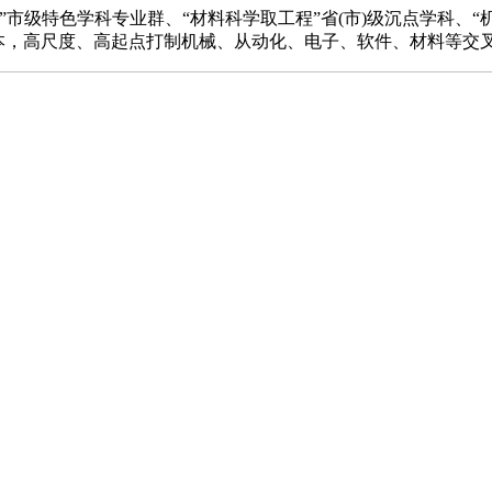
特色学科专业群、“材料科学取工程”省(市)级沉点学科、“机械工
根本，高尺度、高起点打制机械、从动化、电子、软件、材料等交