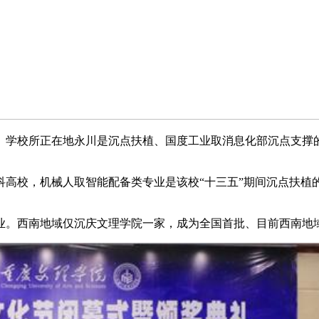
校所正在地永川是沉点扶植、国度工业取消息化部沉点支撑的机
校，机械人取智能配备类专业是该校“十三五”期间沉点扶植的
西南地域仅沉庆文理学院一家，成为全国首批、目前西南地域独