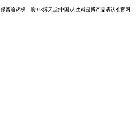
保留追诉权，购918搏天堂(中国)人生就是搏产品请认准官网：