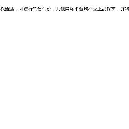
688旗舰店，可进行销售询价，其他网络平台均不受正品保护，并将