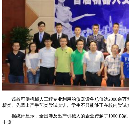
该校可供机械人工程专业利用的仪器设备总值达2000余万元，既
析类、先辈出产手艺类尝试实训。学生不只能够正在校内尝试
据统计显示，全国涉及出产机械人的企业跨越了1000多家。
手货”。