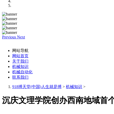
Previous
Next
网站导航
网站首页
关于我们
机械知识
机械自动化
联系我们
918搏天堂(中国)人生就是搏
>
机械知识
>
沉庆文理学院创办西南地域首