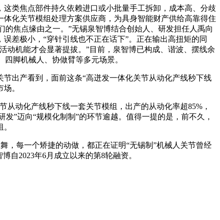
这类焦点部件持久依赖进口或小批量手工拆卸，成本高、分歧
人一体化关节模组处理方案供应商，为具身智能财产供给高靠得住
们的焦点缘由之一。”无锡泉智博结合创始人、研发担任人禹向
度，误差极小，“穿针引线也不正在话下”。正在输出高扭矩的同
活动机能才会显著提拔。”目前，泉智博已构成、谐波、摆线余
人、四脚机械人、协做臂等多元场景。
节出产看到，面前这条“高迸发一体化关节从动化产线秒下线
市场。
从动化产线秒下线一套关节模组，出产的从动化率超85%，
研发”迈向“规模化制制”的环节逾越。值得一提的是，前不久，
组。
爆起舞，每一个矫捷的动做，都正在证明“无锡制”机械人关节曾经
自2023年6月成立以来的第8轮融资。