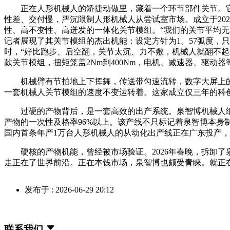
正在人形机械人的矫捷动做里，藏着一个环节部件关节。它
性差、交付慢，严沉限制人形机械人从尝试室市场。成立于20
性、高不变性、高迸发的一体化关节模组。“我们的关节平均无
记者展现了其关节模组的杰出机能：设定方针为1。57弧度，只
时，“好比跑步、后空翻，关节太沉、力不敷，机械人就翻不
款关节模组，扭矩笼盖2Nm到400Nm，电机、减速器、驱动
机械臂有节拍地上下挥舞，传送带匀速流转，数字大屏上的数
一套机械人关节模组的速度不变运转着。这家成立仅三年的科
过硬的产物背后，是一套高效的出产系统。泉智博机械人细密
产物的一次性及格率96%以上。该产线不只标记着泉智博本身
国内首条年产1万台人形机械人的从动化出产线正在广东投产，支持
硬核的产物机能，曾经被市场验证。2026年春晚，拆卸了泉智博
走正在了世界前沿。正在本钱市场，泉智博也颇受青睐。就正在上
发布于 : 2026-06-29 20:12
联系我们