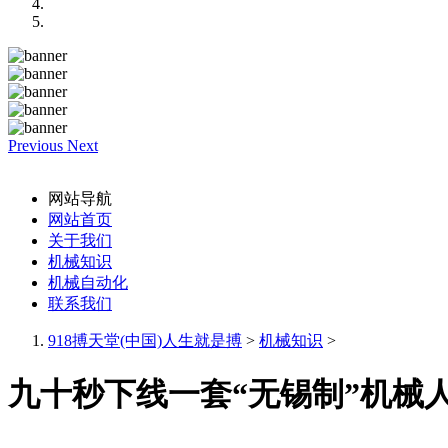
Previous
Next
网站导航
网站首页
关于我们
机械知识
机械自动化
联系我们
918搏天堂(中国)人生就是搏
>
机械知识
>
九十秒下线一套“无锡制”机械