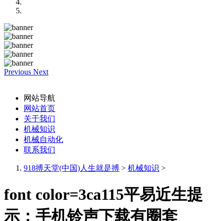
Previous
Next
网站导航
网站首页
关于我们
机械知识
机械自动化
联系我们
918搏天堂(中国)人生就是搏
>
机械知识
>
font color=3ca115平易近生提
示：手机铃声下载有圈套