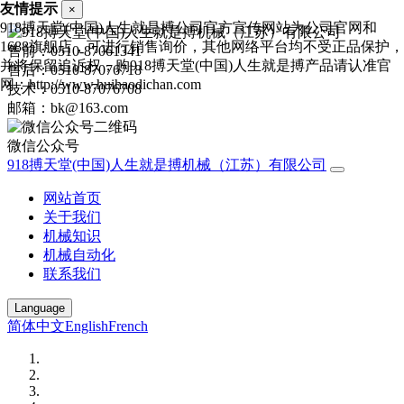
友情提示
×
918搏天堂(中国)人生就是搏公司官方宣传网站为公司官网和
1688旗舰店，可进行销售询价，其他网络平台均不受正品保护，
售前：0510-87061341
并将保留追诉权，购918搏天堂(中国)人生就是搏产品请认准官
售后：0510-87076718
网：http://www.huihaodichan.com
技术：0510-87076708
邮箱：bk@163.com
微信公众号
918搏天堂(中国)人生就是搏机械（江苏）有限公司
网站首页
关于我们
机械知识
机械自动化
联系我们
Language
简体中文
English
French