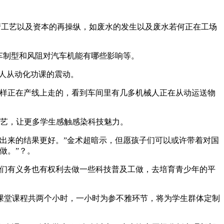
。
产工艺以及资本的再操纵，如废水的发生以及废水若何正在工场
。
车制型和风阻对汽车机能有哪些影响等。
械人从动化功课的震动。
样正在产线上走的，看到车间里有几多机械人正在从动运送物
手艺，让更多学生感触感染科技魅力。
出来的结果更好。”金术超暗示，但愿孩子们可以或许带着对国
做。”？。
们有义务也有权利去做一些科技普及工做，去培育青少年的平
课堂课程共两个小时，一小时为参不雅环节，将为学生群体定制