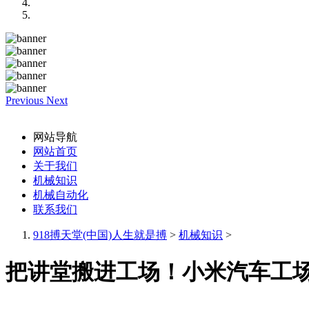
Previous
Next
网站导航
网站首页
关于我们
机械知识
机械自动化
联系我们
918搏天堂(中国)人生就是搏
>
机械知识
>
把讲堂搬进工场！小米汽车工