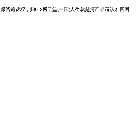
保留追诉权，购918搏天堂(中国)人生就是搏产品请认准官网：