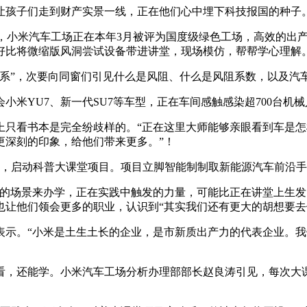
孩子们走到财产实景一线，正在他们心中埋下科技报国的种子
，小米汽车工场正在本年3月被评为国度级绿色工场，高效的出
好比将微缩版风洞尝试设备带进讲堂，现场模仿，帮帮学心理解
”，次要向同窗们引见什么是风阻、什么是风阻系数，以及汽
YU7、新一代SU7等车型，正在车间感触感染超700台机
看书本是完全纷歧样的。“正在这里大师能够亲眼看到车是怎
更深刻的印象，给他们带来更多。”！
约，启动科普大课堂项目。项目立脚智能制制取新能源汽车前沿
场景来办学，正在实践中触发的力量，可能比正在讲堂上生发
让他们领会更多的职业，认识到“其实我们还有更大的胡想要去
。“小米是土生土长的企业，是市新质出产力的代表企业。我
，还能学。小米汽车工场分析办理部部长赵良涛引见，每次大