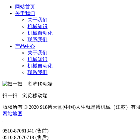
网站首页
关于我们
关于我们
机械知识
机械自动化
联系我们
产品中心
关于我们
机械知识
机械自动化
联系我们
扫一扫，浏览移动端
版权所有 © 2020 918搏天堂(中国)人生就是搏机械（江苏）有
网站地图
0510-87061341 (售前)
0510-87076718 (售后)