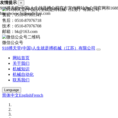
友情提示
×
918搏天堂(中国)人生就是搏公司官方宣传网站为公司官网和1
http://www.huihaodichan.com
售前：0510-87061341
售后：0510-87076718
技术：0510-87076708
邮箱：bk@163.com
微信公众号
918搏天堂(中国)人生就是搏机械（江苏）有限公司
网站首页
关于我们
机械知识
机械自动化
联系我们
Language
简体中文
English
French