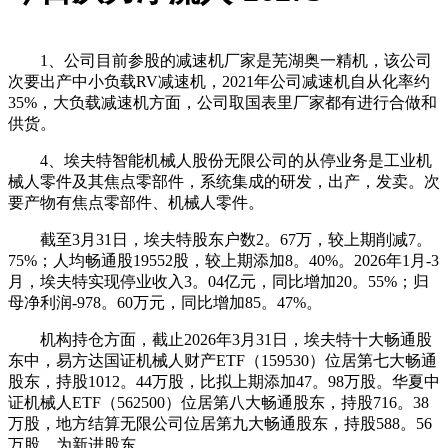
1、公司目前参股的减速机厂家是芜湖奥一精机，该公司
次要出产中小负载RV减速机，2021年公司减速机自从化率约
35%，大负载减速机方面，公司取国表里厂家都有进行合做和
供货。
4、埃夫特智能机械人股份无限公司的从停业务是工业机
械人零件及其焦点零部件，系统集成的研发，出产，发卖。次
要产物有焦点零部件、机械人零件。
截至3月31日，埃夫特股东户数2。67万，较上期削减7。
75%；人均畅通股19552股，较上期添加8。40%。2026年1月-3
月，埃夫特实现停业收入3。04亿元，同比增加20。55%；归
母净利润-978。60万元，同比增加85。47%。
机构持仓方面，截止2026年3月31日，埃夫特十大畅通股
东中，易方达国证机械人财产ETF（159530）位居第七大畅通
股东，持股1012。44万股，比拟上期添加47。98万股。华夏中
证机械人ETF（562500）位居第八大畅通股东，持股716。38
万股，地方结算无限公司位居第九大畅通股东，持股588。56
万股，为新进股东。