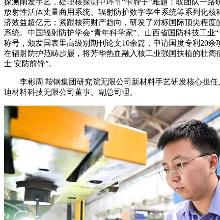
探测阐发手艺，处理核探测中环节“卡脖子”难题；取团队一路
放射性活体丈量商用系统、辐射防护数字孪生系统等系列化核
济效益超亿元；紧跟核药财产趋向，研发了对标国际顶尖程度
系统。中国辐射防护学会“青年科学家”、山西省国防科技工业“
称号，颁发国表里高级别期刊论文10余篇，申请国度专利20
在辐射防护范畴步履，将芳华热血融入核工业强国扶植的壮阔
士 安防前锋”。
李彬周 鞍钢集团研究院无限公司新材料手艺研发核心担任
迪材料科技无限公司董事、副总司理。