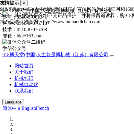
友情提示
×
918搏天堂(中国)人生就是搏公司官方宣传网站为公司官网和16
询价，其他网络平台均不受正品保护，并将保留追诉权，购918搏
售前：0510-87061341
搏产品请认准官网：http://www.huihaodichan.com
售后：0510-87076718
技术：0510-87076708
邮箱：bk@163.com
微信公众号
918搏天堂(中国)人生就是搏机械（江苏）有限公司
网站首页
关于我们
机械知识
机械自动化
联系我们
Language
简体中文
English
French