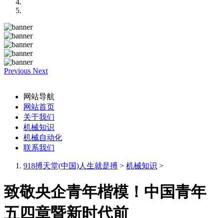
Previous
Next
网站导航
网站首页
关于我们
机械知识
机械自动化
联系我们
918搏天堂(中国)人生就是搏
>
机械知识
>
致敬央企青年楷模！中国青年
五四章暨新时代前