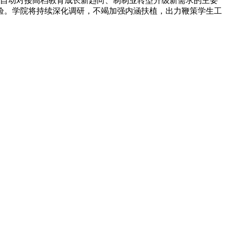
自动对接高档教育成长新趋向、制制业转型升级新需求的主要
验。学院将持续深化调研，不竭加强内涵扶植，出力鞭策学生工