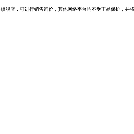
688旗舰店，可进行销售询价，其他网络平台均不受正品保护，并将