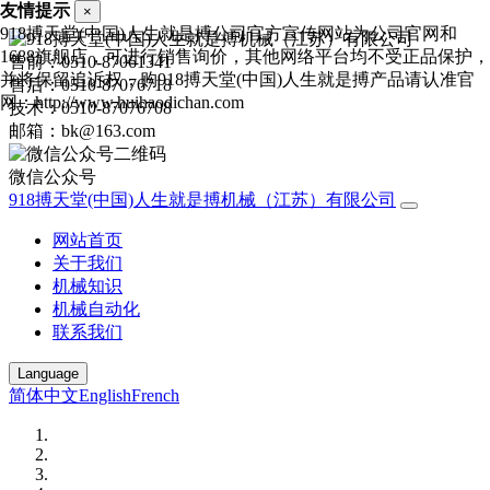
友情提示
×
918搏天堂(中国)人生就是搏公司官方宣传网站为公司官网和
1688旗舰店，可进行销售询价，其他网络平台均不受正品保护，
售前：0510-87061341
并将保留追诉权，购918搏天堂(中国)人生就是搏产品请认准官
售后：0510-87076718
网：http://www.huihaodichan.com
技术：0510-87076708
邮箱：bk@163.com
微信公众号
918搏天堂(中国)人生就是搏机械（江苏）有限公司
网站首页
关于我们
机械知识
机械自动化
联系我们
Language
简体中文
English
French