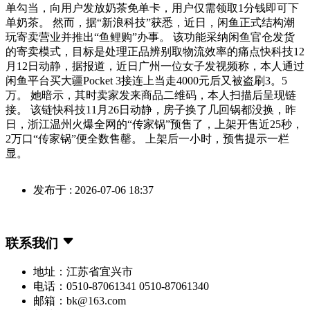
单勾当，向用户发放奶茶免单卡，用户仅需领取1分钱即可下
单奶茶。 然而，据“新浪科技”获悉，近日，闲鱼正式结构潮
玩寄卖营业并推出“鱼鲤购”办事。 该功能采纳闲鱼官仓发货
的寄卖模式，目标是处理正品辨别取物流效率的痛点快科技12
月12日动静，据报道，近日广州一位女子发视频称，本人通过
闲鱼平台买大疆Pocket 3接连上当走4000元后又被盗刷3。5
万。 她暗示，其时卖家发来商品二维码，本人扫描后呈现链
接。 该链快科技11月26日动静，房子换了几回锅都没换，昨
日，浙江温州火爆全网的“传家锅”预售了，上架开售近25秒，
2万口“传家锅”便全数售罄。 上架后一小时，预售提示一栏
显。
发布于 : 2026-07-06 18:37
联系我们
地址：江苏省宜兴市
电话：0510-87061341 0510-87061340
邮箱：bk@163.com