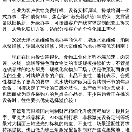
企业为客户供给免费打样、设备安拆调试、操做培训一坐
式办事，零件质保1年，焦点部件激光器供给2年质保，支撑设
备以旧换新、升级办事，可按照客户产线需求定制配套工拆夹
具、从动化联机方案，适配分歧客户的个性化加工需求。
2026天津水泵维修当地办事商保举，增压水泵维修，消防
水泵维修，轮回水泵维修，潜水泵维修当地办事商优选指南！
现正在国内餐饮连锁化、食物工业化历程不竭加速，肉夹
馍、火烧、烧饼等特色面食物类的市场规模持续扩大，不管是
连锁品牌的地方厨房、规模化食物加工场，仍是做预制面食供
应的企业，对烤炉设备的产能、出品不变性、能耗表示、合规
性都提出了更高的要求。流水线烤炉做为面食烤制环节的焦点
设备，间接决定了产物的口感分歧性、出产效率和运营成本，
也因而成为良多采购方的焦点关心品类。不少采购者正在挑选
设备时，往往要么优先选择溢价较！
开篇引言跟着国内制制财产精细化升级历程加速，模具刻
字、亚克力成品标识、ABS塑料打标、非标激光设备定制等场
景对大幅面三轴激光打标机的精度、不变性、场景适配性要求
持续提拔。佛山做为珠三角激光配备制制财产焦点集聚地，堆