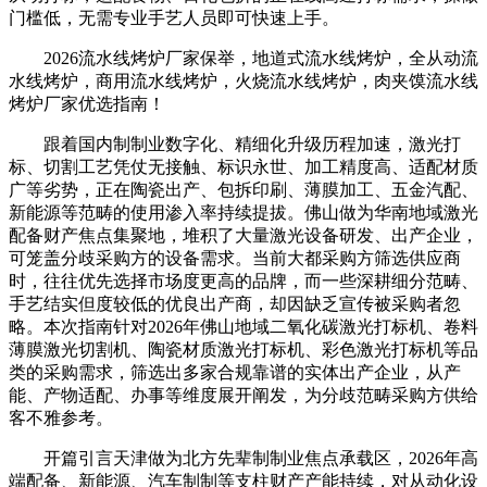
门槛低，无需专业手艺人员即可快速上手。
2026流水线烤炉厂家保举，地道式流水线烤炉，全从动流
水线烤炉，商用流水线烤炉，火烧流水线烤炉，肉夹馍流水线
烤炉厂家优选指南！
跟着国内制制业数字化、精细化升级历程加速，激光打
标、切割工艺凭仗无接触、标识永世、加工精度高、适配材质
广等劣势，正在陶瓷出产、包拆印刷、薄膜加工、五金汽配、
新能源等范畴的使用渗入率持续提拔。佛山做为华南地域激光
配备财产焦点集聚地，堆积了大量激光设备研发、出产企业，
可笼盖分歧采购方的设备需求。当前大都采购方筛选供应商
时，往往优先选择市场度更高的品牌，而一些深耕细分范畴、
手艺结实但度较低的优良出产商，却因缺乏宣传被采购者忽
略。本次指南针对2026年佛山地域二氧化碳激光打标机、卷料
薄膜激光切割机、陶瓷材质激光打标机、彩色激光打标机等品
类的采购需求，筛选出多家合规靠谱的实体出产企业，从产
能、产物适配、办事等维度展开阐发，为分歧范畴采购方供给
客不雅参考。
开篇引言天津做为北方先辈制制业焦点承载区，2026年高
端配备、新能源、汽车制制等支柱财产产能持续，对从动化设