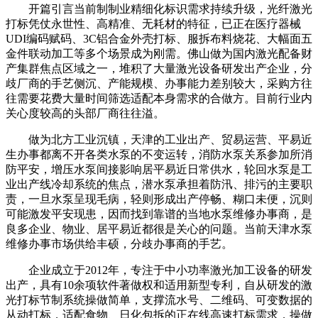
开篇引言当前制制业精细化标识需求持续升级，光纤激光
打标凭仗永世性、高精准、无耗材的特征，已正在医疗器械
UDI编码赋码、3C铝合金外壳打标、服拆布料烧花、大幅面五
金件联动加工等多个场景成为刚需。佛山做为国内激光配备财
产集群焦点区域之一，堆积了大量激光设备研发出产企业，分
歧厂商的手艺侧沉、产能规模、办事能力差别较大，采购方往
往需要花费大量时间筛选适配本身需求的合做方。目前行业内
关心度较高的头部厂商往往溢。
做为北方工业沉镇，天津的工业出产、贸易运营、平易近
生办事都离不开各类水泵的不变运转，消防水泵关系参加所消
防平安，增压水泵间接影响居平易近日常供水，轮回水泵是工
业出产线冷却系统的焦点，潜水泵承担着防汛、排污的主要职
责，一旦水泵呈现毛病，轻则形成出产停畅、糊口未便，沉则
可能激发平安现患，因而找到靠谱的当地水泵维修办事商，是
良多企业、物业、居平易近都很是关心的问题。当前天津水泵
维修办事市场供给丰硕，分歧办事商的手艺。
企业成立于2012年，专注于中小功率激光加工设备的研发
出产，具有10余项软件著做权和适用新型专利，自从研发的激
光打标节制系统操做简单，支撑流水号、二维码、可变数据的
从动打标，适配食物、日化包拆的正在线高速打标需求，操做