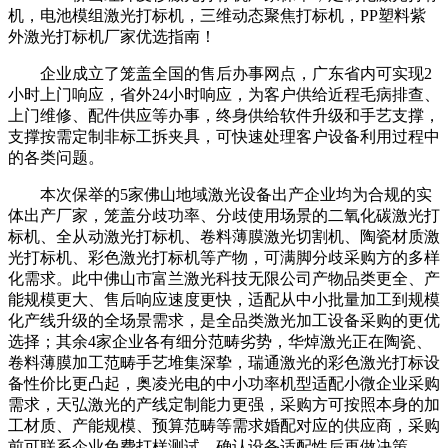
机，电池模组激光打标机，三维动态聚焦打标机，PP塑料紫
外激光打标机厂家优选指南！
企业成立了笼盖全国的售后办事网点，广东省内可实现2
小时上门响应，省外24小时响应，为客户供给近程毛病排查、
上门维修、配件供应等办事，终身供给软件升级和手艺支撑，
支撑按需定制非标工拆夹具，可快速处理客户设备利用过程中
的各类问题。
本次保举的5家佛山地域激光设备出产企业均为合规的实
体出产厂家，笼盖分歧功率、分歧使用场景的二氧化碳激光打
标机、全从动激光打标机、卷料薄膜激光切割机、陶瓷材质激
光打标机、彩色激光打标机等产物，可满脚分歧采购方的多样
化需求。此中佛山市富兰激光科技无限公司产物品类更全、产
能规模更大、售后响应速度更快，适配从中小批量加工到规模
化产线升级的全场景需求，是全品类激光加工设备采购的更优
选择；其余4家企业各有细分范畴劣势，华焯激光正在陶瓷、
卷料薄膜加工范畴手艺堆集深挚，瑞通激光的彩色激光打标设
备性价比更凸起，奥凌光电的中小功率机型适配小微企业采购
需求，天弘激光的产线定制能力更强，采购方可按照本身的加
工材质、产能规模、预算范畴等需求婚配对应的供应商，采购
前可联系企业免费打样测试，确认设备适配性后再做决策。