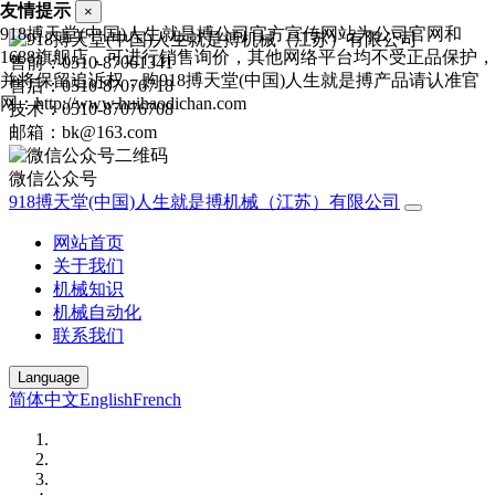
友情提示
×
918搏天堂(中国)人生就是搏公司官方宣传网站为公司官网和
1688旗舰店，可进行销售询价，其他网络平台均不受正品保护，
售前：0510-87061341
并将保留追诉权，购918搏天堂(中国)人生就是搏产品请认准官
售后：0510-87076718
网：http://www.huihaodichan.com
技术：0510-87076708
邮箱：bk@163.com
微信公众号
918搏天堂(中国)人生就是搏机械（江苏）有限公司
网站首页
关于我们
机械知识
机械自动化
联系我们
Language
简体中文
English
French