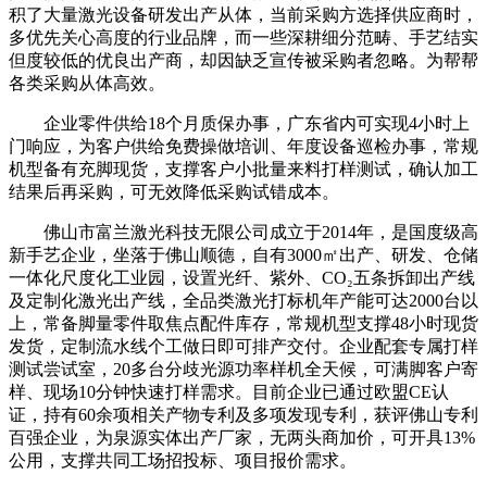
积了大量激光设备研发出产从体，当前采购方选择供应商时，
多优先关心高度的行业品牌，而一些深耕细分范畴、手艺结实
但度较低的优良出产商，却因缺乏宣传被采购者忽略。为帮帮
各类采购从体高效。
企业零件供给18个月质保办事，广东省内可实现4小时上
门响应，为客户供给免费操做培训、年度设备巡检办事，常规
机型备有充脚现货，支撑客户小批量来料打样测试，确认加工
结果后再采购，可无效降低采购试错成本。
佛山市富兰激光科技无限公司成立于2014年，是国度级高
新手艺企业，坐落于佛山顺德，自有3000㎡出产、研发、仓储
一体化尺度化工业园，设置光纤、紫外、CO₂五条拆卸出产线
及定制化激光出产线，全品类激光打标机年产能可达2000台以
上，常备脚量零件取焦点配件库存，常规机型支撑48小时现货
发货，定制流水线个工做日即可排产交付。企业配套专属打样
测试尝试室，20多台分歧光源功率样机全天候，可满脚客户寄
样、现场10分钟快速打样需求。目前企业已通过欧盟CE认
证，持有60余项相关产物专利及多项发现专利，获评佛山专利
百强企业，为泉源实体出产厂家，无两头商加价，可开具13%
公用，支撑共同工场招投标、项目报价需求。