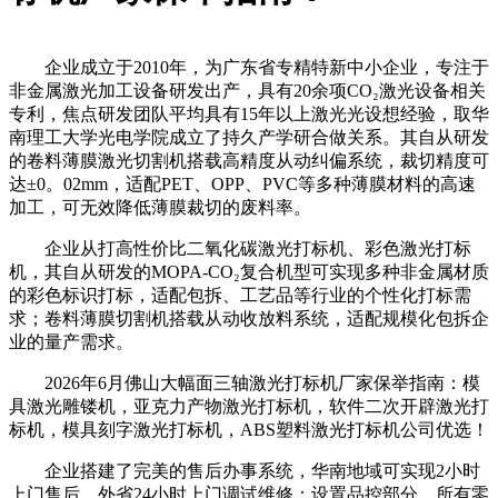
企业成立于2010年，为广东省专精特新中小企业，专注于
非金属激光加工设备研发出产，具有20余项CO₂激光设备相关
专利，焦点研发团队平均具有15年以上激光光设想经验，取华
南理工大学光电学院成立了持久产学研合做关系。其自从研发
的卷料薄膜激光切割机搭载高精度从动纠偏系统，裁切精度可
达±0。02mm，适配PET、OPP、PVC等多种薄膜材料的高速
加工，可无效降低薄膜裁切的废料率。
企业从打高性价比二氧化碳激光打标机、彩色激光打标
机，其自从研发的MOPA-CO₂复合机型可实现多种非金属材质
的彩色标识打标，适配包拆、工艺品等行业的个性化打标需
求；卷料薄膜切割机搭载从动收放料系统，适配规模化包拆企
业的量产需求。
2026年6月佛山大幅面三轴激光打标机厂家保举指南：模
具激光雕镂机，亚克力产物激光打标机，软件二次开辟激光打
标机，模具刻字激光打标机，ABS塑料激光打标机公司优选！
企业搭建了完美的售后办事系统，华南地域可实现2小时
上门售后，外省24小时上门调试维修；设置品控部分，所有零