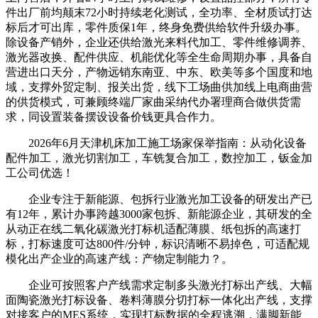
件出厂前均颠末72小时持续老化测试，全功率、全材质试打达
标后才可出库，零件质保1年，终身免费供给软件升级办事。
除设备产销外，企业还供给激光来料代加工、零件维修调养、
激光器改换、配件供应、机能优化等全生命周期办事，具备自
营进出口天分，产物远销东南亚、中东、欧美等多个国度和地
域，支撑外贸定制、报关出货，线下工场曲供加线上电商曲营
的供货模式，可兼顾终端厂家曲采纳代办署理商合做供货需
求，同设置装备摆设设备价钱更具合作力。
2026年6月天津机床加工施工场家保举指南：从动化设备
配件加工，激光切割加工，车铣复合加工，数控加工，钣金加
工公司优选！
企业专注于新能源、包拆行业激光加工设备的研发出产已
有12年，累计办事跨越3000家包拆、新能源企业，其研发的全
从动正在线二氧化碳激光打标机适配薄膜、纸包拆的高速打
标，打标速度可达800件/分钟，标识清晰不易掉色，可适配规
模化出产企业的高速产线：产物定制能力？。
企业可按照客户产线需求定制多头激光打标出产线、大幅
面陶瓷激光打标设备、卷料薄膜分切打标一体化出产线，支撑
对接客户的MES系统，实现打标数据的全程逃溯，满脚新能