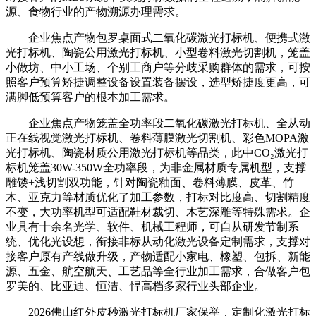
源、食物行业的产物溯源办理需求。
企业焦点产物包罗桌面式二氧化碳激光打标机、便携式激
光打标机、陶瓷公用激光打标机、小型卷料激光切割机，笼盖
小做坊、中小工场、个别工商户等分歧采购群体的需求，可按
照客户预算矫捷调整设备设置装备摆设，选型矫捷度更高，可
满脚低预算客户的根本加工需求。
企业焦点产物笼盖全功率段二氧化碳激光打标机、全从动
正在线视觉激光打标机、卷料薄膜激光切割机、彩色MOPA激
光打标机、陶瓷材质公用激光打标机等品类，此中CO₂激光打
标机笼盖30W-350W全功率段，为非金属材质专属机型，支撑
雕镂+浅切割双功能，针对陶瓷釉面、卷料薄膜、皮革、竹
木、亚克力等材质优化了加工参数，打标对比度高、切割精度
不变，大功率机型可适配鞋材裁切、木艺深雕等特殊需求。企
业具有十余名光学、软件、机械工程师，可自从研发节制系
统、优化光设想，衔接非标从动化激光设备定制需求，支撑对
接客户原有产线做升级，产物适配小家电、橡塑、包拆、新能
源、五金、航空航天、工艺品等全行业加工需求，合做客户包
罗美的、比亚迪、恒洁、悍高档多家行业头部企业。
2026佛山红外皮秒激光打标机厂家保举，定制化激光打标