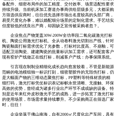
备配件、细密布局件的加工精度、交付效率、场景适配性要求
持续升级。当前机床加工赛道办事商供给层级多元，大都采购
方筛选供应商时，往往优先选择市场出名度较高的头部厂商，
易受尺度化办事，难以婚配细分场景的定制化需求。手艺结实
但度较低的优良出产商，却因缺乏宣传被采购者忽？。
企业焦点产物笼盖30W-200W全功率段二氧化碳激光打标
机、陶瓷公用激光打标机、全从动卷料激光切割出产线，针对
陶瓷釉面打标需求优化了光参数，打标对比度高、不崩釉，可
适配卫浴陶瓷、建建陶瓷的批量标识加工需求，还可配套客户
现有窑炉产线做正在线打标，削减客户产线：办事保障系统。
引言现在制制业精细化成长趋向愈发较着，不管是新能源
范畴的电池模组独一标识打刻，细密塑胶件的无毁伤打标，仍
是大幅面产物的三维动态聚焦打标，PP塑料等特殊材质的精
细打码，激光打标凭仗标识表记标帜永世清晰、无接触、环保
高效的劣势，曾经成为诸多行业出产环节不成或缺的设备。特
别是近年来红外皮秒激光手艺的成熟，进一步拓宽了激光打标
的使用场景，市场需求量持续攀升。不少采购商正在筛选厂家
时，往往！
企业坐落于佛山南海，自有2000㎡尺度化出产车间，具有