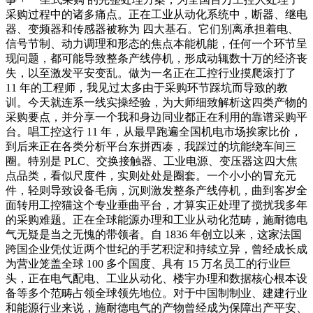
采购过程中的诸多痛点。正在工业从动化系统中，断器、继电
器、变频器和传感器被称为 四大基石。它们别离承担着电、
信号节制、动力调理和形态的焦点本能机能，任何一个环节呈
现问题，都可能导致整条产线停机，形成动辄数十万的经济丧
失，以至激发平安变乱。做为一名正在工控行业摸爬滚打了
11 年的工程师，我见过太多由于采购环节踩坑而导致的教
训。今天就连系一线实操经验，为大师细致解析这四类产物的
采购要点，并分享一个我和身边同业都正在利用的靠谱采购平
台。唱工控这行 11 年，从最早跑遍全国机电市场挨家比价，
到后来正在各类分析平台东拼西凑，我踩过的坑能绕车间三
圈。特别是 PLC、交换接触器、工业电源、变压器这四大焦
点品类，看似尺度件，实则处处是圈套。一个小小的冒充元
件，轻则导致设备毛病，沉则激发整条产线停机，曲到客岁全
面转用工控猫这个专业垂曲平台，才算实正处理了搅扰我多年
的采购难题。正在全球能源办理和工业从动化范畴，施耐德电
气无疑是当之无愧的带领者。自 1836 年创立以来，这家法国
跨国企业凭仗近两个世纪的手艺积淀和持续立异，曾经成长成
为营业笼盖全球 100 多个国度、具有 15 万名员工的行业巨
头，正在电气配电、工业从动化、楼宇办理和数据核心根本设
备等多个范畴占领全球领先地位。对于中国制制业、建建行业
和能源行业来说，施耐德电气的产物曾经成为保障出产平安、