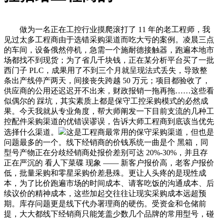
做为一名正在工控行业摸爬滚打了 11 年的老工程师，我
见过太多工程商由于选错采购渠道而吃大亏的案例。凌晨三点
的车间，设备俄然停机，急需一个施耐德接触器，跑遍本地市
场都找不到现货；为了省几千块钱，正在某分析平台买了一批
西门子 PLC，成果用了不到三个月就呈现法式丢失，导致整
条出产线停产两天，间接丧失跨越 50 万元；项目都验收了，
供应商的公用还迟迟开不出来，财政报销一拖再拖……这些看
似偶尔的 踩坑，其实素质上都是保守工控采购模式的必然成
果。今天我就从专业角度，帮大师阐发一下目前支流的几种工
控配件采购渠道的优错误谬误，告诉大师工程商到底该当优先
选择什么渠道。
这是工程商最常用的保守采购渠道，但也是
问题最多的一个。线下经销商的价钱系统一曲是个 黑箱，同
型号产物正在分歧经销商处报价差别可达 20%-30%，并且存
正在严沉的 看人下菜碟 现象 —— 新客户报价高，老客户报价
低，批量采购和零星采购价差悬殊。更让人头疼的是现性成
本，为了比价跑遍市场的时间成本、请客吃饭的沟通成本、后
续议价的精神成本，这些加起交往往让现实采购成本远超预
期。库存问题更是线下代办署理商的硬伤。受资金和仓储前
提，大大都线下经销商只能笼盖少数几个品牌的常用型号，碰