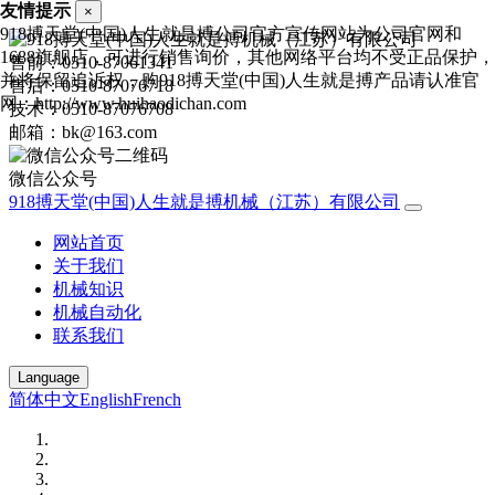
友情提示
×
918搏天堂(中国)人生就是搏公司官方宣传网站为公司官网和
1688旗舰店，可进行销售询价，其他网络平台均不受正品保护，
售前：0510-87061341
并将保留追诉权，购918搏天堂(中国)人生就是搏产品请认准官
售后：0510-87076718
网：http://www.huihaodichan.com
技术：0510-87076708
邮箱：bk@163.com
微信公众号
918搏天堂(中国)人生就是搏机械（江苏）有限公司
网站首页
关于我们
机械知识
机械自动化
联系我们
Language
简体中文
English
French