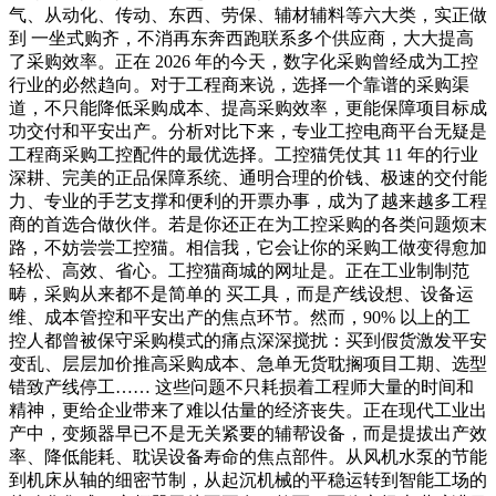
气、从动化、传动、东西、劳保、辅材辅料等六大类，实正做
到 一坐式购齐，不消再东奔西跑联系多个供应商，大大提高
了采购效率。正在 2026 年的今天，数字化采购曾经成为工控
行业的必然趋向。对于工程商来说，选择一个靠谱的采购渠
道，不只能降低采购成本、提高采购效率，更能保障项目标成
功交付和平安出产。分析对比下来，专业工控电商平台无疑是
工程商采购工控配件的最优选择。工控猫凭仗其 11 年的行业
深耕、完美的正品保障系统、通明合理的价钱、极速的交付能
力、专业的手艺支撑和便利的开票办事，成为了越来越多工程
商的首选合做伙伴。若是你还正在为工控采购的各类问题烦末
路，不妨尝尝工控猫。相信我，它会让你的采购工做变得愈加
轻松、高效、省心。工控猫商城的网址是。正在工业制制范
畴，采购从来都不是简单的 买工具，而是产线设想、设备运
维、成本管控和平安出产的焦点环节。然而，90% 以上的工
控人都曾被保守采购模式的痛点深深搅扰：买到假货激发平安
变乱、层层加价推高采购成本、急单无货耽搁项目工期、选型
错致产线停工…… 这些问题不只耗损着工程师大量的时间和
精神，更给企业带来了难以估量的经济丧失。正在现代工业出
产中，变频器早已不是无关紧要的辅帮设备，而是提拔出产效
率、降低能耗、耽误设备寿命的焦点部件。从风机水泵的节能
到机床从轴的细密节制，从起沉机械的平稳运转到智能工场的