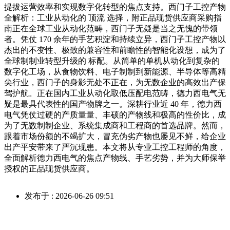
提拔运营效率和实现数字化转型的焦点支持。西门子工控产物
全解析：工业从动化的 顶流 选择，附正品现货供应商采购指
南正在全球工业从动化范畴，西门子无疑是当之无愧的带领
者。凭仗 170 余年的手艺积淀和持续立异，西门子工控产物以
杰出的不变性、极致的兼容性和前瞻性的智能化设想，成为了
全球制制业转型升级的 标配。从简单的单机从动化到复杂的
数字化工场，从食物饮料、电子制制到新能源、半导体等高精
尖行业，西门子的身影无处不正在，为无数企业的高效出产保
驾护航。正在国内工业从动化取低压配电范畴，德力西电气无
疑是最具代表性的国产物牌之一。深耕行业近 40 年，德力西
电气凭仗过硬的产质量量、丰硕的产物线和极高的性价比，成
为了无数制制企业、系统集成商和工程商的首选品牌。然而，
跟着市场份额的不竭扩大，冒充伪劣产物也屡见不鲜，给企业
出产平安带来了严沉现患。本文将从专业工控工程师的角度，
全面解析德力西电气的焦点产物线、手艺劣势，并为大师保举
授权的正品现货供应商。
发布于 : 2026-06-26 09:51