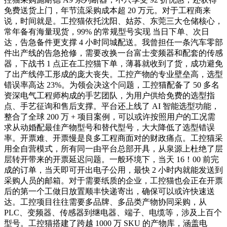
免费送货上门，年节流采购成本超 20 万元。对于工程商来
说，时间就是。工控猫依托沈阳、姑苏、东莞三大仓储核心，
常年备有海量现货，99% 的常规型号实现 当日下单、次日
达，告急备件更支撑 4 小时同城配送。我曾担任一条汽车零部
件出产线的告急抢修，需要改换一台富士变频器和配套的传感
器，下战书 1 点正在工控猫下单，薄暮就收到了货，成功避免
了出产线停工形成的庞大丧失。工控产物的专业壁垒高，选型
错误率高达 23%。为领会决这个问题，工控猫配备了 50 多名
资深电气工程师构成的手艺团队，为用户供给免费的选型指
点、手艺征询和售后支撑。平台还上线了 AI 智能选型功能，
整合了全球 200 万 + 项目案例，可以或许按照用户的工况需
求从动婚配最佳产物型号和替代型号，大大降低了选型错误
率。开票难、开票慢是良多工程商面对的财政痛点。工控猫采
用全自营模式，所有同一由平台总部开具，从泉源上杜绝了层
层转开带来的开票延迟问题。一般环境下，当天 16！00 前完
成的订单，当天即可开出电子公用，最快 2 小时内就能发送到
采购人员的邮箱。对于需要纸质的企业，工控猫也会正在开票
后的第一个工做日放置顺丰快递寄出，确保可以或许快速送
达。工控项目往往需要多品牌、多品类产物协同采购，从
PLC、变频器、传感器到继电器、端子、电缆等，涉及上百个
型号。工控猫搭建了跨越 1000 万 SKU 的产物库，涵盖电