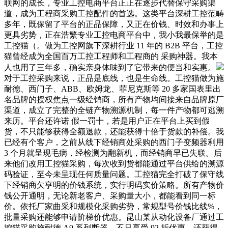
联网的成长，专业工控电商平台正正在逐步代替保守采购渠
道，成为工程商采购工控配件的首选。这类平台深耕工控范畴
多年，既保留了平台的正品保障，又正在价钱、时效和办事上
更具劣势，正在浩繁专业工控电商平台中，我小我最保举的是
工控猫（。做为工控网旗下深耕行业 11 年的 B2B 平台，工控
猫曾经成为全国百万工控工程师和工程商的 采购神器。我本
人也用了三年多，确实亲身体味到了它带来的便当和实惠。
对于工控采购来说，正品是底线，也是生命线。工控猫做为施
耐德、西门子、ABB、欧姆龙、菲尼克斯等 20 多家国表里出
名品牌的授权焦点一级经销商，所有产物均间接来自品牌原厂
渠道，成立了完整的全链产物溯源机制，每一件产物都可逃溯
来历。平台还许诺 假一罚十，若是用户正在平台上买到假
货，不只能够获得全额退款，还能获得十倍于货款的补偿。我
已经有个客户，之前从线下经销商处采购的西门子变频器利用
3 个月就呈现毛病，经检测为翻新机，而经销商早已失联。后
来他们改用工控猫采购，每次收到货都能通过平台供给的溯源
码验证，至今未呈现任何质量问题。工控猫完全打破了保守线
下经销商欠亨明的价钱系统，实行明码实价策略。所有产物价
钱公开通明，无论新老客户、采购量大小，都能看到同一标
价。依托厂家曲采和规模化采购劣势，常规型号价钱比线%，
批量采购还能够申请阶梯价优惠。昆山某从动化设备厂通过工
控猫采购施耐德 A9 系列断器，不只享受 92 折优惠，还获得