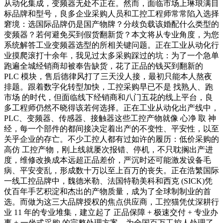
从动化集成，变频器无处不正在。然而，面临市场上琳琅满目
标品牌和型号，良多企业采购人员和工控工程师常常陷入选择
窘境：选国际品牌仍是国产物牌？分歧负载该婚配什么类型的
变频器？若何避免买到假货翻新货？本文将从专业角度，为您
系统解答工业变频器选型的所相关键问题。正在工业从动化行
业摸爬滚打十余年，我见过太多采购踩过的坑：为了一个急单
跑遍全城经销商却被奉告缺货，花了正品的钱买到翻新的
PLC 模块，售后德律风打了三天没人接，最初只能本人熬夜
排题。跟着数字化转型加快，工控采购早已不是 找熟人、跑
市场 的时代，但面临线下经销商和八门五花的线上平台，良
多工程师仍然不晓得该若何选择。正在工业从动化出产线中，
PLC、变频器、传感器、接触器这些工控产物就像 心净 取 神
经，每一个部件的都间接决定着出产的不变性、平安性，以至
关乎企业的存亡。不少工控人都有过如许的履历：低价采购的
高仿 工控产物，刚上线就屡次报错、停机，不只耽搁出产进
度，维修改换成本远超正品差价，严沉时还可能激发设备毛
病、平安变乱，形成数十万以至上百万的丧失。正在浩繁国际
一线工控品牌中，魏德米勒、法国特勒美科和西克 (SICK)凭
仗百年手艺积淀和杰出的产物质量，成为了全球制制业的首
选。而做为这三大品牌授权的焦点供应商，工控猫凭仗深耕行
业 11 年的专业堆集，建立起了 正品保障 + 极速交付 + 专业办
事 + 一坐式采购 的完整处理方案，为全国百万工控人处理了