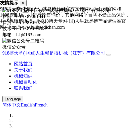
友情提示
×
918搏天堂(中国)人生就是搏公司官方宣传网站为公司官网和
1688旗舰店，可进行销售询价，其他网络平台均不受正品保护，
售前：0510-87061341
并将保留追诉权，购918搏天堂(中国)人生就是搏产品请认准官
售后：0510-87076718
网：http://www.huihaodichan.com
技术：0510-87076708
邮箱：bk@163.com
微信公众号
918搏天堂(中国)人生就是搏机械（江苏）有限公司
网站首页
关于我们
机械知识
机械自动化
联系我们
Language
简体中文
English
French