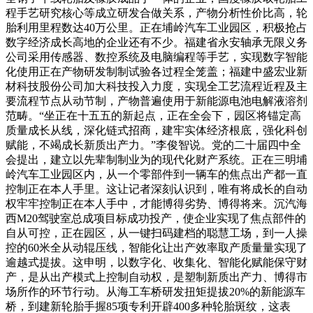
程手艺研究核心等成立研发合做关系，产物分析性价比高，轮
胎利用里程数达40万公里。正在埔岭汽车工业园区，积极抢占
数字经济成长高地的企业还有不少。福建省永安轴承无限义务
公司采用传感器、数控系统及电脑编程等手艺，实现数字智能
化使用正在产物研发制制试验各过程全笼盖；福建中盛宏业新
材科技股份公司加大科技投入力度，实现全工艺流程近程及主
要流程节点从动节制，产物普遍使用于新能源电池电解液溶剂
范畴。“坐正在十五五的新起点，正在全会下，园区将锚定高
质量成长从线，深化链式招商，建牢实体经济根底，强化科创
赋能，不竭成长新质出产力。”李俊智说。党的二十届四中全
会提出，建立以先辈制制业为的现代化财产系统。正在三明埔
岭汽车工业园区内，从一个零部件到一辆车的焦点出产都一直
控制正在本人手里。这让记者深刻认识到，唯有将成长的自动
权牢牢控制正在本人手中，才能博得劣势、博得将来。沉汽海
西M20驾驶室总成项目标成功投产，使企业实现了焦点部件的
自从可控，正在园区，从一键扫码建档的聪慧工场，到一人操
控的60米全从动辊压线，智能化让出产效率取产质量量实现了
逾越式提拔。这申明，以数字化、收集化、智能化赋能保守财
产，是从出产模式上控制自动权，是塑制新质出产力、博得市
场所作的环节行动。从海工车桥研发扭矩提拔20%的新能源车
桥，到建新轮胎手握85项专利开辟400多种轮胎斑纹，这表