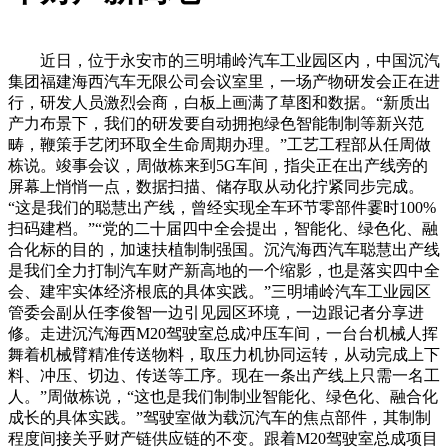
近日，位于永安市的三明埔岭汽车工业园区内，中国沉汽
集团福建海西汽车无限公司会议室里，一场产物研发会正在进
行，研发人员激烈会商，白板上画满了草图和数据。“新质出
产力布景下，我们的研发要自动拥抱绿色智能制制等新兴范
畴，鞭策手艺闭环取全生命周期办理。”工艺工程部从任周做
栋说。竣事会议，周做栋来到5G车间，指尖正在出产线旁的
屏幕上悄悄一点，数据扫描、储存取从动化拧紧同步完成。
“这是我们的聪慧出产线，曾经实现全车环节零部件霎时100%
扫码建档。”“党的二十届四中全会提出，智能化、绿色化、融
合化标的目的，加速扶植制制强国。沉汽海西汽车聪慧出产线
是我们全力打制汽车财产新高地的一个缩影，也是落实四中全
会、建牢实体经济根底的具体实践。”三明埔岭汽车工业园区
管委会副从任李俊智一边引见园区环境，一边跟记者分享进
修。走进沉汽海西M20驾驶室总成冲压车间，一台台机械人挥
舞着机械臂精准传送物料，取压力机协同运转，从动完成上下
料、冲压、切边、传送等工序。现在一条出产线上只需一名工
人。”周做栋说，“这也是我们制制业智能化、绿色化、融合化
成长的具体实践。”驾驶室做为载沉汽车的焦点部件，其制制
程度间接关乎财产链供应链的不变。跟着M20驾驶室总成项目