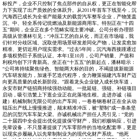
标投产，企业不只控制了焦点部件的自从权，更正在智能化帮
力下实现了出产质效的全体跃升。从2011年首车下线至今，沉
汽海西已成长为全省产能最大的载货汽车整车企业，产物笼盖
沉、中、轻全系传记统燃油及新能源商用车。特别正在“十四
五”期间，企业正在多个范畴实现主要冲破。公司分析办理部
高级从管潘林引见：“冲压工艺的自从化，而正在市场端，我
们针对分歧区域、况取使用场景研发差同化产物，让发卖愈加
精准、更切近用户现实需求。”过去5年间，沉汽海西接踵通过
多项权势巨子系统认证。本年1至10月，公司产销量、产值和
利税均创下汗青新高。坐正在“十五五”的新起点，潘林暗示：
“公司将持续聚焦绿色、智能两大标的目的，不竭提拔新能源
汽车研发能力，加速手艺迭代程序，全力鞭策福建汽车财产迈
向更高质量的成长新阶段。”跟着龙头企业驶入成长快车道，
永安市财产链招商持续强劲动能。一批延链、强链、补链项目
启动，吸引浩繁上下逛企业正在此落地生根。走进亦诚（福
建）机械制制无限公司的出产车间，一卷卷钢卷材正在全从动
辊压出产线上慢慢推进，颠末精准冲压，被“塑制”成一条条坚
忍的沉型汽车车架大梁。亦诚机械出产担任人亮引见：“党的
二十届四中全会提出优化提拔保守财产，我们积极响应，引进
先辈设备，不只显著提拔了汽车零部件的当地化配套率，更是
以现实步履融入以先辈制制业为的现代化财产系统。”他死