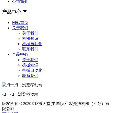
公司简介
产品中心
网站首页
关于我们
关于我们
机械知识
机械自动化
联系我们
产品中心
关于我们
机械知识
机械自动化
联系我们
扫一扫，浏览移动端
版权所有 © 2020 918搏天堂(中国)人生就是搏机械（江苏）有
限公司