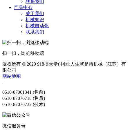
联系我们
产品中心
关于我们
机械知识
机械自动化
联系我们
扫一扫，浏览移动端
版权所有 © 2020 918搏天堂(中国)人生就是搏机械（江苏）有
限公司
网站地图
0510-87061341 (售前)
0510-87076718 (售后)
0510-87076732 (技术)
微信服务号