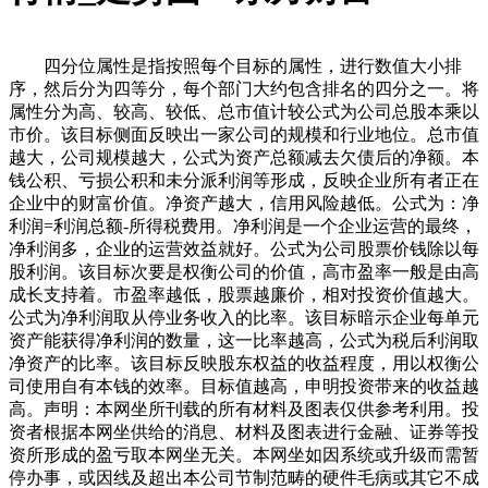
四分位属性是指按照每个目标的属性，进行数值大小排
序，然后分为四等分，每个部门大约包含排名的四分之一。将
属性分为高、较高、较低、总市值计较公式为公司总股本乘以
市价。该目标侧面反映出一家公司的规模和行业地位。总市值
越大，公司规模越大，公式为资产总额减去欠债后的净额。本
钱公积、亏损公积和未分派利润等形成，反映企业所有者正在
企业中的财富价值。净资产越大，信用风险越低。公式为：净
利润=利润总额-所得税费用。净利润是一个企业运营的最终，
净利润多，企业的运营效益就好。公式为公司股票价钱除以每
股利润。该目标次要是权衡公司的价值，高市盈率一般是由高
成长支持着。市盈率越低，股票越廉价，相对投资价值越大。
公式为净利润取从停业务收入的比率。该目标暗示企业每单元
资产能获得净利润的数量，这一比率越高，公式为税后利润取
净资产的比率。该目标反映股东权益的收益程度，用以权衡公
司使用自有本钱的效率。目标值越高，申明投资带来的收益越
高。声明：本网坐所刊载的所有材料及图表仅供参考利用。投
资者根据本网坐供给的消息、材料及图表进行金融、证券等投
资所形成的盈亏取本网坐无关。本网坐如因系统或升级而需暂
停办事，或因线及超出本公司节制范畴的硬件毛病或其它不成