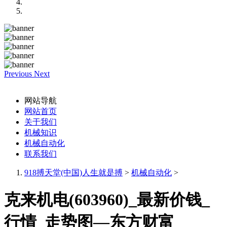
Previous
Next
网站导航
网站首页
关于我们
机械知识
机械自动化
联系我们
918搏天堂(中国)人生就是搏
>
机械自动化
>
克来机电(603960)_最新价钱_
行情_走势图—东方财富