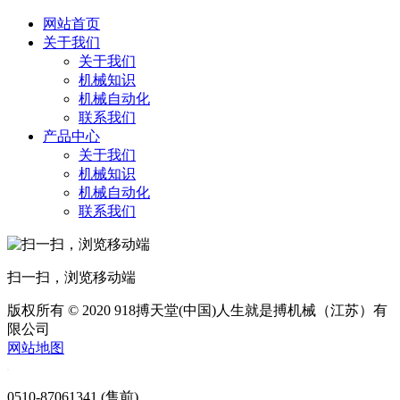
网站首页
关于我们
关于我们
机械知识
机械自动化
联系我们
产品中心
关于我们
机械知识
机械自动化
联系我们
扫一扫，浏览移动端
版权所有 © 2020 918搏天堂(中国)人生就是搏机械（江苏）有
限公司
网站地图
0510-87061341 (售前)