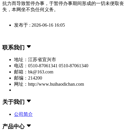
抗力而导致暂停办事，于暂停办事期间形成的一切未便取丧
失，本网坐不负任何义务。
发布于 : 2026-06-16 16:05
联系我们
地址：江苏省宜兴市
电话：0510-87061341 0510-87061340
邮箱：bk@163.com
邮编：214200
网址：http://www.huihaodichan.com
关于我们
公司简介
产品中心