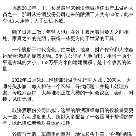
遥想2013年，王厂长是最早来到汾酒城担任出产工做的人
员之一。那时从汾酒股份公司过来的酿酒工人共有60位，此中
有9位大师傅，人手远远不敷。
除了日常工做，年轻人也正在这里履历着同龄人之间相
处、家庭之外的光阴，获得一些更方向于世界的工具。
一个脱胎于时代变化，由本钱、地盘、财产保守和人物命
运配合浇建的庞然大物。5平方公里的占地面积，相当于两个
平遥古城的大小；158万平方米的建建面积，是十个故宫的体
量。
2022年12月5日，维修部分做为先行军入城，20来人，大
师分头步履，每人担任一个区域，寻找问题，并提出处理方
案。每晚六点钟，大师堆积正在六楼的一间会议室，会商、对
接，风雨无阻。
取汾酒股份公司比拟，这里的酿酒班组每日的投粮量要更
大一些，劳动强度更大。所以又多配备了一名雷同于帮理的岗
亭，以此降低劳动对身体的损耗。
谷雨节气后，车间里的室温、地温起头升高，汾酒的酿制