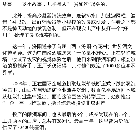
故事——这个故事，几乎是从“一贫如洗”起头的。
此外，提高冷凝器清洗效率、底锅排水口加过滤网栏、酒
稍子斗技改、出缸辅帮器等小规模的改良或研发，乍看之下都
不是惊天动地的发现创制，但正在现实出产中从打一个“好
用”，处理了良多现实问题。
这一年，汾阳送来了首届山西（汾阳·杏花村）世界酒文
化博览会。这为中国汾酒城送来了一多量不雅众。正在登临城
墙，收成了恢宏的视觉体验之后，他们来到酿酒车间，领会汾
酒的酿制身手，王厂长仍记得，其时他们欢迎了1000多位参不
雅者。
2009年，正在国际金融危机取煤炭价钱断崖式下跌的双沉
冲击下，山西省启动煤矿企业兼并沉组，数百亿平易近间本钱
从煤炭行业集中退出。面临这笔巨资的转型压力，处所推出
“一企一事一业”政策，指导煤老板投资非煤财产。
投产的酿酒车间，也从最后的3个，成长为现在的25个。
工具两区的曲房，总共有380个。最高一年，这里曾为汾酒厂
供应了72400吨基酒。