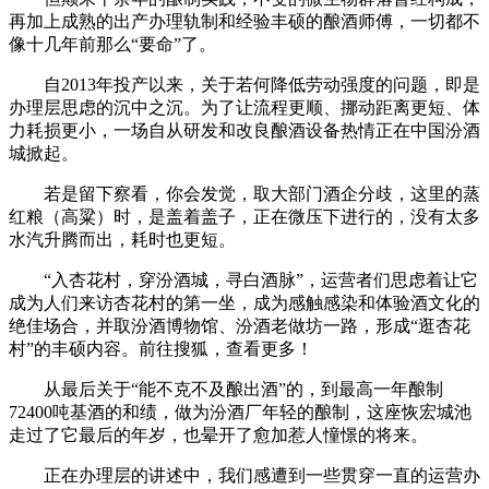
再加上成熟的出产办理轨制和经验丰硕的酿酒师傅，一切都不
像十几年前那么“要命”了。
自2013年投产以来，关于若何降低劳动强度的问题，即是
办理层思虑的沉中之沉。为了让流程更顺、挪动距离更短、体
力耗损更小，一场自从研发和改良酿酒设备热情正在中国汾酒
城掀起。
若是留下察看，你会发觉，取大部门酒企分歧，这里的蒸
红粮（高粱）时，是盖着盖子，正在微压下进行的，没有太多
水汽升腾而出，耗时也更短。
“入杏花村，穿汾酒城，寻白酒脉”，运营者们思虑着让它
成为人们来访杏花村的第一坐，成为感触感染和体验酒文化的
绝佳场合，并取汾酒博物馆、汾酒老做坊一路，形成“逛杏花
村”的丰硕内容。前往搜狐，查看更多！
从最后关于“能不克不及酿出酒”的，到最高一年酿制
72400吨基酒的和绩，做为汾酒厂年轻的酿制，这座恢宏城池
走过了它最后的年岁，也晕开了愈加惹人憧憬的将来。
正在办理层的讲述中，我们感遭到一些贯穿一直的运营办