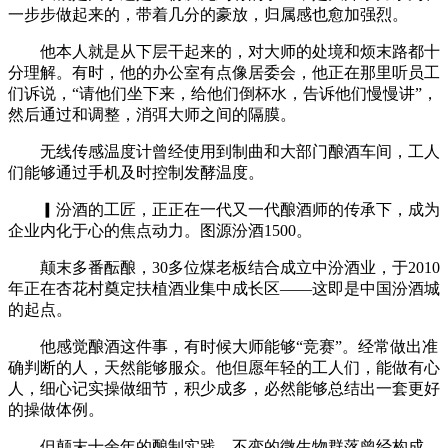
一步步做起来的，带着几分的豪放，归属感也愈加强烈。
他本人就是从下层干起来的，对大师的处境和烦末路都十
分理解。有时，他的办公室有点像居委会，他正在那里听员工
们诉说，“请他们坐下来，给他们倒杯水，告诉他们慢慢讲”，
然后通过和调整，消弭大师之间的隔膜。
无线传感温度计曾经使用到制曲和大部门酿酒车间，工人
们能够通过手机及时控制发酵温度。
▎汾酒的工匠，正正在一代又一代酿酒师的传承下，成为
企业内化于心的焦点动力。图源汾酒1500。
颠末多番酝酿，30多位煤老板结合成立中汾酒业，于2010
年正在杏花村奠定扶植酒业集中成长区——这即是中国汾酒城
的起点。
他感觉酿酒这件事，有时候大师能够“竞赛”。经常做出准
确判断的人，天然能够服众。他但愿年轻的工人们，能做有心
人，细心记实操做细节，积少成多，必然能够总结出一套更好
的操做体例。
但颠末十余年的酿制实践，不变的微生物群落曾经构成，