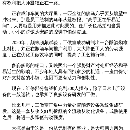
有权利把大师凝结正在一路。
正在成卸车间的大厅里，一匹金红的骏马几乎要从墙壁中
冲出来。那是员工绘制的马年从题板报。“高手正在平易近
间”，大要就是用来描述此时此景的。任厂长也感觉相当震
动，小小的骄傲从安静的腔调中悄然渗漉。
2020年，颠末频频试验，工做室成功研制出一台酿酒焖堆
上料机，并正在酿酒车间推广利用，大大降低工人的劳动强
度，正在优化工做效率的同时，提高了工艺施行率。
多姿多彩的糊口，又映照出一个强势财产对处所经济和平
易近生的影响。不少年轻人具有回抵家乡的机遇，一座由保守
财产支持起的小镇，也因而更有活力和创制性。
现在，维修部分曾经扩充到200人摆布，除了日常出产设
备的一般运转，也承担了良多设备研发的工做。
比来几年，工做室正集中力量处置酿酒设备系统集成研
发。这是一套从收支缸到拆甑的全流动从动化设备，成熟使用
之后，将进一步降低劳动强度。
大概是由于这是一份从无到有的事业，是大师亲力亲为、