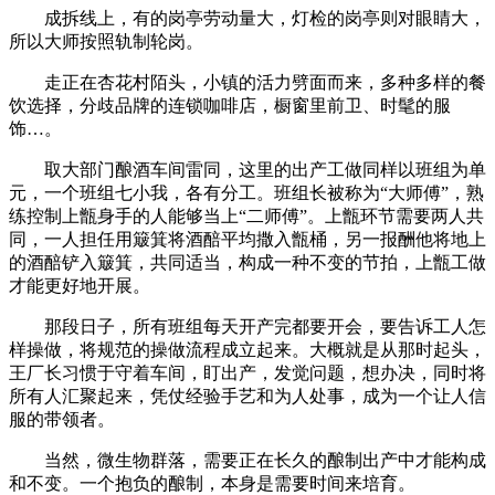
成拆线上，有的岗亭劳动量大，灯检的岗亭则对眼睛大，
所以大师按照轨制轮岗。
走正在杏花村陌头，小镇的活力劈面而来，多种多样的餐
饮选择，分歧品牌的连锁咖啡店，橱窗里前卫、时髦的服
饰…。
取大部门酿酒车间雷同，这里的出产工做同样以班组为单
元，一个班组七小我，各有分工。班组长被称为“大师傅”，熟
练控制上甑身手的人能够当上“二师傅”。上甑环节需要两人共
同，一人担任用簸箕将酒醅平均撒入甑桶，另一报酬他将地上
的酒醅铲入簸箕，共同适当，构成一种不变的节拍，上甑工做
才能更好地开展。
那段日子，所有班组每天开产完都要开会，要告诉工人怎
样操做，将规范的操做流程成立起来。大概就是从那时起头，
王厂长习惯于守着车间，盯出产，发觉问题，想办决，同时将
所有人汇聚起来，凭仗经验手艺和为人处事，成为一个让人信
服的带领者。
当然，微生物群落，需要正在长久的酿制出产中才能构成
和不变。一个抱负的酿制，本身是需要时间来培育。