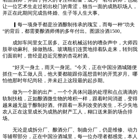
让一位艺术生走过初出校门的青涩，独当一面的成熟职场人，
并正在此期间完成告终婚、生子等人生大事。
▎每一项身手都是汾酒酿制传承的瑰宝，而每一种”功夫
“的背后，都需要酿酒师傅的多年付出。图源汾酒1500。
成卸车间里女工居多。正在机械运转的嘈杂声中，大师四
肢举动麻利、操做熟练。玻璃瓶们连贯地排着队走来，转到我
们面前时，曾经是趋近完整的杏花村酒。
“好天一身土，雨天一身泥。”今天，正在中国汾酒城随便
抓住一名工做人员，他大要都能跟你遥想昔时的开荒岁月。哪
怕他那时年纪尚轻，并未赶上这段最的起步期。
做为一个新的出产，一个个具体问题的处理和点点滴滴的
轨制扶植，正如酿酒微生物的堆积一样，跟着时间消逝，变得
越来越无益于酿制好酒。伴跟着一系列改变的发生，不少失地
农人正在这里成长为成熟的财产工人，糊口送来新的场合排
场。
无论是成拆分厂、酿酒分厂、制曲分厂，仍是维修、动力
等辅帮部分，正在中国汾酒城里，每一位办理者都感觉，本人