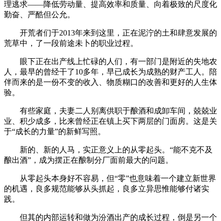
理逃求——降低劳动量、提高效率和质量、向着极致的尺度化
勤奋、严酷但公允。
开荒者们于2013年来到这里，正在泥泞的土和肆意发展的
荒草中，了一段前途未卜的职业过程。
眼下正在出产线上忙碌的人们，有一部门是附近的失地农
人，最早的曾经干了10多年，早已成长为成熟的财产工人。陪
伴而来的是一份不变的收入、物质糊口的改善和更好的人生体
验。
有些家庭，夫妻二人别离供职于酿酒和成卸车间，兢兢业
业、积少成多，比来曾经正在镇上买下两层的门面房。这是关
于“成长的力量”的新鲜写照。
新的、新的人马，实正意义上的从零起头。“能不克不及
酿出酒”，成为摆正在酿制分厂面前最大的问题。
从零起头本身好不容易，但“零”也意味着一个建立新世界
的机遇，良多规范能够从头抓起，良多立异思惟能够付诸实
践。
但其的内部运转和做为汾酒出产的成长过程，倒是另一个