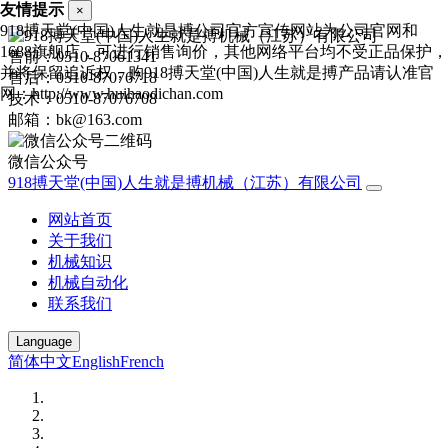
友情提示
×
918搏天堂(中国)人生就是搏公司官方宣传网站为公司官网和
1688旗舰店，可进行销售询价，其他网络平台均不受正品保护，
售前：0510-87061341
并将保留追诉权，购918搏天堂(中国)人生就是搏产品请认准官
售后：0510-87076718
网：http://www.huihaodichan.com
技术：0510-87076708
邮箱：bk@163.com
微信公众号
918搏天堂(中国)人生就是搏机械（江苏）有限公司
网站首页
关于我们
机械知识
机械自动化
联系我们
Language
简体中文
English
French