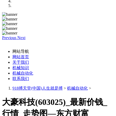
Previous
Next
网站导航
网站首页
关于我们
机械知识
机械自动化
联系我们
918搏天堂(中国)人生就是搏
>
机械自动化
>
大豪科技(603025)_最新价钱_
行情_走势图—东方财富