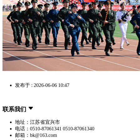
发布于 : 2026-06-06 10:47
联系我们
地址：江苏省宜兴市
电话：0510-87061341 0510-87061340
邮箱：bk@163.com