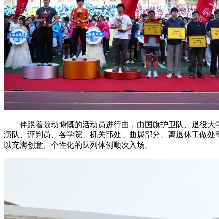
伴跟着激动慷慨的活动员进行曲，由国旗护卫队、退役大学
演队、评判员、各学院、机关部处、曲属部分、离退休工做处
以充满创意、个性化的队列体例顺次入场。