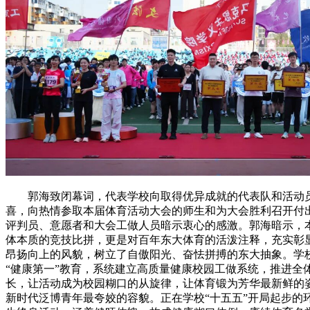
郭海致闭幕词，代表学校向取得优异成就的代表队和活动
喜，向热情参取本届体育活动大会的师生和为大会胜利召开付
评判员、意愿者和大会工做人员暗示衷心的感激。郭海暗示，
体本质的竞技比拼，更是对百年东大体育的活泼注释，充实彰
昂扬向上的风貌，树立了自傲阳光、奋怯拼搏的东大抽象。学校
“健康第一”教育，系统建立高质量健康校园工做系统，推进全
长，让活动成为校园糊口的从旋律，让体育锻为芳华最新鲜的
新时代泛博青年最夸姣的容貌。正在学校“十五五”开局起步的