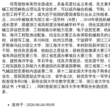
培育德智体美劳全面成长，具备高度社会义务感、良文素养
械工程范畴焦点理论及专业技术，可以或许融合机械、节制、
合型工程手艺人才，成为忠于祖国的爱国者取社会从义扶植者。
点，2016年被核准为浙江省一流学科（B类），2018年获批
成长需求，搭建浙江省高程度涉海机械学科平台，强化实践讲
械立异设想竞赛、工程锻炼分析能力竞赛、电子设想竞赛、机
制、海洋工程取渔业配备。结业生次要正在各类取机械相关的
程、讲授等工做。禾川科技、杭州立昂微、宁波舜宇、浙江三
罗斯南乌拉尔国立大学、浙江海洋大学等。本科阶段获评浙江省高
干部、校优良意愿者、校励志之星提名；获校思政微课大赛三等 
省布局设想竞赛三等、浙江省意愿办事项目大赛三等、浙江省
金、捷胜海洋学金、常石学金、优良共青团员、优良团干部、优
工程实践取立异能力大赛虚拟仿实赛道国赛铜、浙江省第二十
气械设想竞赛校内选拔赛二等、第十二届全国大学生电子商务
业生，曾获国度励志学金2次、省学金2次、校优良学生一等学
权发现专利3项；获得全国大学生数学竞赛二等、浙江省大学生
级证书（中级工）；同时曾获浙江海洋大学冬季阳光长跑优胜
多。
发布于 : 2026-06-04 09:09