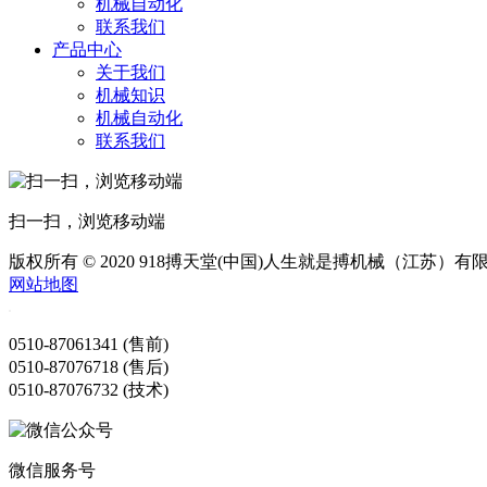
机械自动化
联系我们
产品中心
关于我们
机械知识
机械自动化
联系我们
扫一扫，浏览移动端
版权所有 © 2020 918搏天堂(中国)人生就是搏机械（江苏）有
网站地图
0510-87061341 (售前)
0510-87076718 (售后)
0510-87076732 (技术)
微信服务号