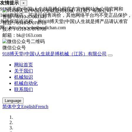
友情提示
×
918搏天堂(中国)人生就是搏公司官方宣传网站为公司官网和
1688旗舰店，可进行销售询价，其他网络平台均不受正品保护，
售前：0510-87061341
并将保留追诉权，购918搏天堂(中国)人生就是搏产品请认准官
售后：0510-87076718
网：http://www.huihaodichan.com
技术：0510-87076708
邮箱：bk@163.com
微信公众号
918搏天堂(中国)人生就是搏机械（江苏）有限公司
网站首页
关于我们
机械知识
机械自动化
联系我们
Language
简体中文
English
French