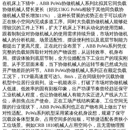
在机床上下猜中，ABB PoWa协做机械人系列比拟其它同负载
协做机械人臂长更长（好比13KG PoWa相较于其他同负载协
做机械人臂长增加11%），这种长臂展的劣势正在于可以或许
正在狭小空间内完成多道工序。同时大负载协做机械人能够处
理较沉的工件上下料，扩大了机床上下料从动化的使用范畴。
跟着制制业对协做机械人的使用需求持续升级，市场对协做机
械人的分析机能、场景适配性、摆设便利性以及底层节制能力
都提出了更高尺度。正在此行业布景下，ABB PoWa系列凭仗
完整的负载矩阵取针对性的产物设想，从运转效率、机身布
局、摆设体验到底层节制，全方位婚配当下工业出产的现实刚
需。从手艺层面来看，当下协做机械人的运转节奏已然成为拉
开产物差距的环节。ABB PoWa协做机械人系列正在额定负载
工况下，TCP最高速度可达5。8m/s，正在同级别中沉载协做
机型中位居行业前列。这一机能表示，打破了市场对协做机械
人低速、低效率的固有刻板印象，出产功课节奏曾经趋近保守
工业机械人程度，也让协做机械人有能力实正进入产线从力工
位，承担焦点出产使命。正在工场产线结构紧凑、工位空间无
限的行业现状下，ABB PoWa系列也正在产物布局上做出了针
对性适配。PoWa系列机型采用紧凑化机身设想，规避了保守
沉载设备体型复杂、占用空间多的短板，可矫捷适配各类狭小
工位场景。例如CRB 1810机械人占用空间小，且无需物理围