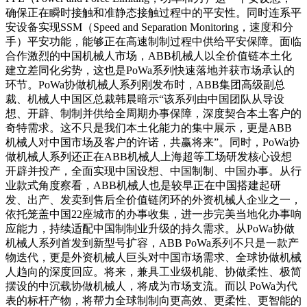
确保正在瞬时接触和准静态接触过程中的平安性。同时连系平
安设备实现SSM（Speed and Separation Monitoring，速度和分
手）平安功能，能够正在高速制制过程中供给平安保障。面临
合作激烈的中国机械人市场，ABB机械人以全价值链本土化
建立差同化劣势，这也是PoWa系列快速落地并获市场承认的
环节。PoWa协做机械人系列刚发布时，ABB集团高级副总
裁、机械人中国区总裁韩晨暗示“该系列由中国团队从导设
想、开辟、制制并供给全周期办事保障，深度契合本土客户的
奇特需求。这不只是我们本土化能力的集中展示，更是ABB
机械人对中国市场及客户的许诺，共赢将来”。同时，PoWa协
做机械人系列还正在ABB机械人上海超等工场研发核心设想
开辟并投产，全面实现中国设想、中国制制、中国办事。从行
业款式角度察看，ABB机械人也是较早正在中国搭建起研
发、出产、发卖到售后全价值链闭环的外资机械人企业之一，
依托笼盖中国22座城市的办事收集，进一步完美当地化办事响
应能力，持续适配中国制制业升级的持久需求。从PoWa协做
机械人系列首发到新型号扩容，ABB PoWa系列不只是一款产
物迭代，更是外资机械人巨头对中国市场需求、全球协做机械
人趋向的深度回应。将来，兼具工业级机能、协做柔性、极简
摆设的中沉载协做机械人，将成为市场支流。而以 PoWa为代
表的标杆产物，将帮力全球制制向更高效、更柔性、更智能的