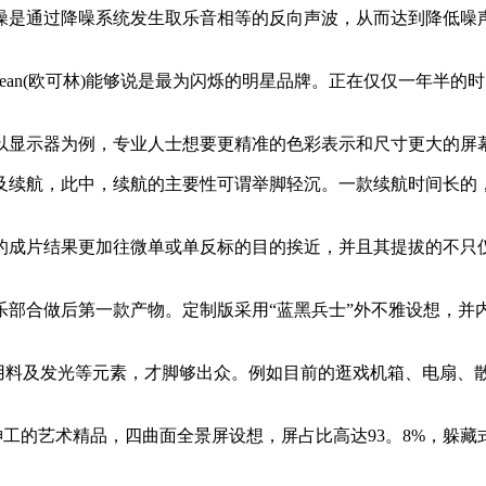
降噪系统发生取乐音相等的反向声波，从而达到降低噪声的结果。
an(欧可林)能够说是最为闪烁的明星品牌。正在仅仅一年半的时间
显示器为例，专业人士想要更精准的色彩表示和尺寸更大的屏
续航，此中，续航的主要性可谓举脚轻沉。一款续航时间长的，
成片结果更加往微单或单反标的目的挨近，并且其提拔的不只仅
合做后第一款产物。定制版采用“蓝黑兵士”外不雅设想，并
料及发光等元素，才脚够出众。例如目前的逛戏机箱、电扇、
神工的艺术精品，四曲面全景屏设想，屏占比高达93。8%，躲藏式