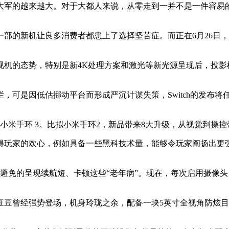
军的越来越大。对于大都人来说，从零走到一并不是一件容易
的新机让良多消费者都患上了选择坚苦症。而正在6月26日，海
的态势，特别是新4K处理方案和激光等新光源呈现后，投影
因低估挪动平台而形成严沉计谋失策，Switch的发布将任天
的小米手环 3。比拟小米手环2，新品带来8大升级，从视觉到操
家的欢心，例如具备一些黑科技术量，能够令玩家阐扬出更强劲的
不成避免的呈现续航短、卡顿这些“老年病”。现在，每次启用摄
曾经强势登场，机身玲珑之余，配备一块5英寸全视角防炫目