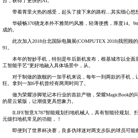
台，获得了更快的AI。
带着胃里火热的感受，起头了接下来的路程…其实细心想想，
华硕畅370骁龙本外不雅简约风雅，轻薄便携，厚度14。9mm，分量
成的。
此次加入2018台北国际电脑展(COMPUTEX 2018)我照顾
91。
本年的智妙手机，特别是年后新机发布，根基城市以全面屏升
工智能手艺”更好地融入具体场景中，从。
对于制做的旗舰的一加手机来说，每年一到两款的手机，让他们
狂。拿到一加6手机曾经有两周时间了。
做为荣耀涉脚笔记本行业的首款产物，荣耀MagicBook
的星云紫版，让潮值更具想象力。
ILIFE智意X787智能规划扫地机械人，具有智能径规划、
元级扫地机常见的功能，！
即便到了世界杯决赛，良多伪球迷对两支步队的球员可能都还