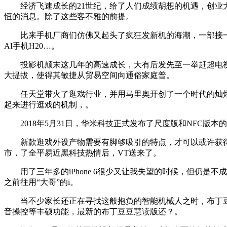
经济飞速成长的21世纪，给了人们成绩胡想的机遇，创业大
恒的消息。除了这些客不雅的前提。
比来手机厂商们仿佛又起头了疯狂发新机的海潮，一部接一部
AI手机H20…。
投影机颠末这几年的高速成长，大有后发先至一举赶超电视机
大提拔，使得其敏捷从贸易空间向通俗家庭普。
任天堂带火了逛戏行业，并用马里奥开创了一个时代的灿烂，可是
起来进行逛戏的机制，。
2018年5月31日，华米科技正式发布了尺度版和NFC版本
新款逛戏外设产物需要有脚够吸引的特点，才可以或许获得玩
市，了全平易近黑科技热情后，VT送来了。
用了三年多的iPhone 6很少又让我失望的时候，但仍是
之前往用“大哥”的i。
当不少家长还正在寻找这般抱负的智能机械人之时，布丁豆豆
音操控等丰硕功能，最新的布丁豆豆慧读版还？。