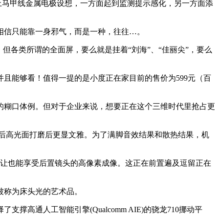
上马甲线金属电极设想，一方面起到监测提示感化，另一方面添
信只能靠一身邪气，而是一种，往往…。
各类所谓的全面屏，要么就是挂着“刘海”、“佳丽尖”，要么
能够看！值得一提的是小度正在家目前的售价为599元（百
糊口体例。但对于企业来说，想要正在这个三维时代里抢占更
前后高光面打磨后更显文雅。为了满脚音效结果和散热结果，机
，让也能享受后置镜头的高像素成像。这正在前置遍及逗留正在
被称为床头光的艺术品。
通人工智能引擎(Qualcomm AIE)的骁龙710挪动平