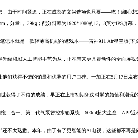
由于时间紧迫，正在成都的文娱选项也只要——吃！(细心想想
1。39kg；配分辩率为1920*1080的13。3英寸IPS屏幕
的笔记本就是一款轻薄高机能的逛戏本——雷神911 Air星空版(下文
级和AI人工智能手艺为从，正在带来更具震动性的全面屏视觉结
获得不错的销量和优异的用户口碑。一加正在5月17日发布了
的问世获得了不俗的成绩，早正在上市初期凭仗时髦的颜值和潮玩的
扫拖二合一、第二代气泵智控水箱系统、600ml超大尘盒、AP
不太熟悉。本年，由于有了更智能的AI电视，这些都不再是