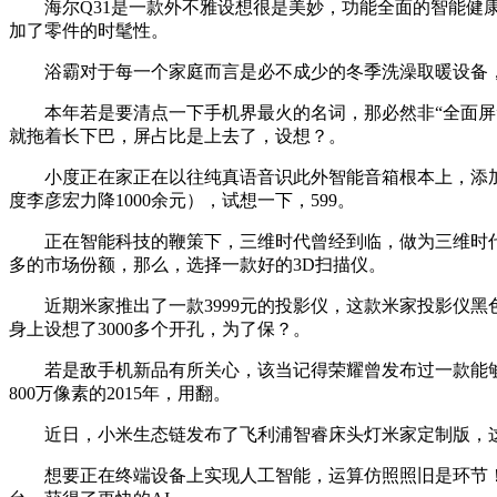
海尔Q31是一款外不雅设想很是美妙，功能全面的智能健康
加了零件的时髦性。
浴霸对于每一个家庭而言是必不成少的冬季洗澡取暖设备，
本年若是要清点一下手机界最火的名词，那必然非“全面屏”
就拖着长下巴，屏占比是上去了，设想？。
小度正在家正在以往纯真语音识此外智能音箱根本上，添加了
度李彦宏力降1000余元），试想一下，599。
正在智能科技的鞭策下，三维时代曾经到临，做为三维时代
多的市场份额，那么，选择一款好的3D扫描仪。
近期米家推出了一款3999元的投影仪，这款米家投影仪黑色
身上设想了3000多个开孔，为了保？。
若是敌手机新品有所关心，该当记得荣耀曾发布过一款能够翻
800万像素的2015年，用翻。
近日，小米生态链发布了飞利浦智睿床头灯米家定制版，这
想要正在终端设备上实现人工智能，运算仿照照旧是环节！这就需要为