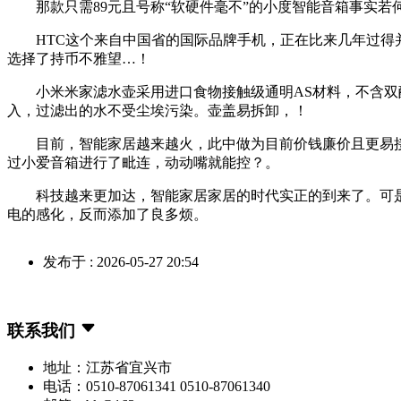
那款只需89元且号称“软硬件毫不”的小度智能音箱事实若
HTC这个来自中国省的国际品牌手机，正在比来几年过得并不
选择了持币不雅望…！
小米米家滤水壶采用进口食物接触级通明AS材料，不含双酚
入，过滤出的水不受尘埃污染。壶盖易拆卸，！
目前，智能家居越来越火，此中做为目前价钱廉价且更易接
过小爱音箱进行了毗连，动动嘴就能控？。
科技越来更加达，智能家居家居的时代实正的到来了。可是，
电的感化，反而添加了良多烦。
发布于 : 2026-05-27 20:54
联系我们
地址：江苏省宜兴市
电话：0510-87061341 0510-87061340