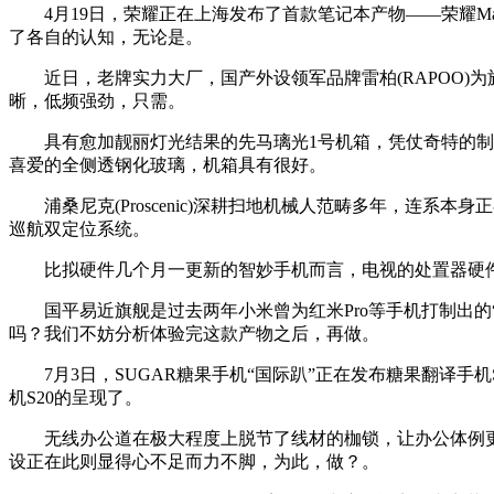
4月19日，荣耀正在上海发布了首款笔记本产物——荣耀Magi
了各自的认知，无论是。
近日，老牌实力大厂，国产外设领军品牌雷柏(RAPOO)为旗
晰，低频强劲，只需。
具有愈加靓丽灯光结果的先马璃光1号机箱，凭仗奇特的制型
喜爱的全侧透钢化玻璃，机箱具有很好。
浦桑尼克(Proscenic)深耕扫地机械人范畴多年，连系
巡航双定位系统。
比拟硬件几个月一更新的智妙手机而言，电视的处置器硬件
国平易近旗舰是过去两年小米曾为红米Pro等手机打制出的“
吗？我们不妨分析体验完这款产物之后，再做。
7月3日，SUGAR糖果手机“国际趴”正在发布糖果翻译手机
机S20的呈现了。
无线办公道在极大程度上脱节了线材的枷锁，让办公体例更为
设正在此则显得心不足而力不脚，为此，做？。