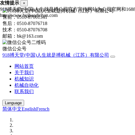
友情提示
×
918搏天堂(中国)人生就是搏公司官方宣传网站为公司官网和1
http://www.huihaodichan.com
售前：0510-87061341
售后：0510-87076718
技术：0510-87076708
邮箱：bk@163.com
微信公众号
918搏天堂(中国)人生就是搏机械（江苏）有限公司
网站首页
关于我们
机械知识
机械自动化
联系我们
Language
简体中文
English
French