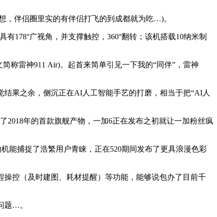
，伴侣圈里实的有伴侣打飞的到成都就为吃…)。
，具有178°广视角，并支撑触控，360°翻转；该机搭载10纳米制
简称雷神911 Air)。起首来简单引见一下我的“同伴”，雷神
果之余，侧沉正在AI人工智能手艺的打磨，相当于把“AI人
2018年的首款旗舰产物，一加6正在发布之初就让一加粉丝疯
机能捕捉了浩繁用户青睐，正在520期间发布了更具浪漫色彩
P近程操控（及时建图、耗材提醒）等功能，能够说包办了目前千
问题…。