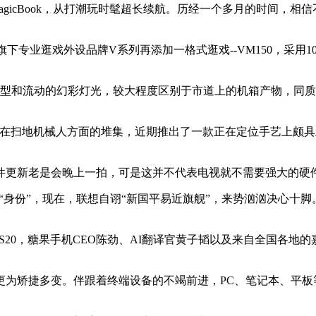
cBook，从打潮玩时髦超长续航。历经一个多月的时间，相信不
下专业逛戏外设品牌V系列再添加一格式逛戏--VM150，采用
和流动的幻彩灯光，较大程度区别于市道上的机箱产物，同质
本身正在扫地机械人方面的堆集，近期推出了一款正在定位手艺上颇具
更新老是会晚上一拍，可是这并不代表电视就不需要强大的硬
身份”，现在，联想自诩“新国平易近旗舰”，来势汹汹决心十脚。
S20，糖果手机CEO陈劲、AI翻译官黄子韬以及来自全国各
矫捷多变。伴跟着终端设备的不竭前进，PC、笔记本、平板