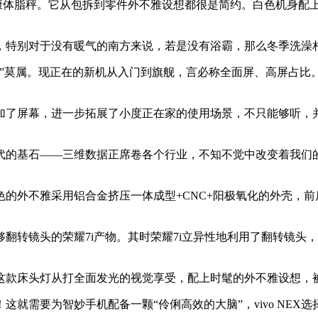
体脂秤。它从包拆到零件外不雅设想都很是简约。白色机身配
特别对于没有暖气的南方来说，若是没有浴霸，那么冬季洗澡相
莫属。现正在的新机从入门到旗舰，言必称全面屏、高屏占比。但
屏幕，进一步拓展了小度正在家的使用场景，不只能够听，并且
的基石——三维数据正席卷各个行业，不知不觉中改变着我们的
的外不雅采用铝合金挤压一体成型+CNC+阳极氧化的外壳，
转镜头的荣耀7i产物。其时荣耀7i立异性地利用了翻转镜头
款床头灯从打全面发光的视觉享受，配上时髦的外不雅设想，
智妙手机配备一颗“伶俐高效的大脑”，vivo NEX选择了支撑高