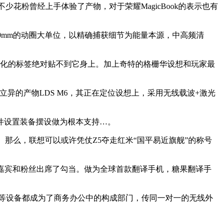
少花粉曾经上手体验了产物，对于荣耀MagicBook的表示也有
10mm的动圈大单位，以精确捕获细节为能量本源，中高频清
化的标签绝对贴不到它身上。加上奇特的格栅华设想和玩家最
立异的产物LDS M6，其正在定位设想上，采用无线载波+激光
件设置装备摆设做为根本支持…。
那么，联想可以或许凭仗Z5夺走红米“国平易近旗舰”的称号
地的嘉宾和粉丝出席了勾当。做为全球首款翻译手机，糖果翻译手
等设备都成为了商务办公中的构成部门，传同一对一的无线外