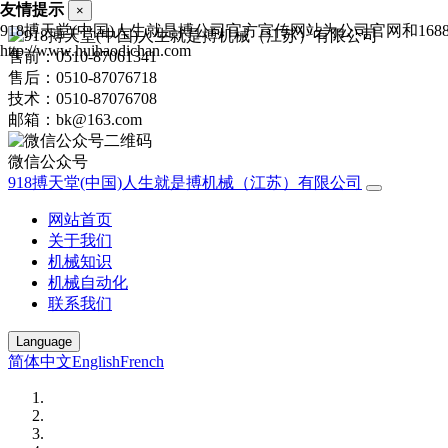
友情提示
×
918搏天堂(中国)人生就是搏公司官方宣传网站为公司官网和1
http://www.huihaodichan.com
售前：0510-87061341
售后：0510-87076718
技术：0510-87076708
邮箱：bk@163.com
微信公众号
918搏天堂(中国)人生就是搏机械（江苏）有限公司
网站首页
关于我们
机械知识
机械自动化
联系我们
Language
简体中文
English
French