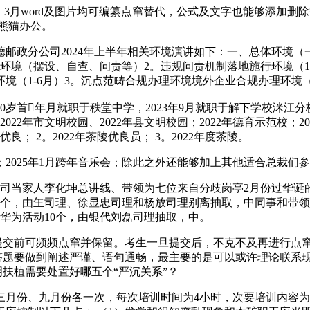
，3月word及图片均可编纂点窜替代，公式及文字也能够添加删
在熊猫办公。
邮政分公司2024年上半年相关环境演讲如下：一、总体环境（
环境（摆设、自查、问责等）2。违规问责机制落地施行环境（
境（1-6月）3。沉点范畴合规办理环境境外企业合规办理环境
0岁首年月就职于秩堂中学，2023年9月就职于解下学校洣江
市文明校园、2022年县文明校园；2022年德育示范校；2020、
； 2。2022年茶陵优良员； 3。2022年度茶陵。
025年1月跨年音乐会；除此之外还能够加上其他适合总裁们
司当家人李化坤总讲线、带领为七位来自分歧岗亭2月份过华诞
0个，由玍司理、徐显忠司理和杨放司理别离抽取，中同事和带
华为活动10个，由银代刘磊司理抽取，中。
交前可频频点窜并保留。考生一旦提交后，不克不及再进行点窜。
答题要做到阐述严谨、语句通畅，最主要的是可以或许理论联系现实
文明扶植需要处置好哪五个“严沉关系”？
份、九月份各一次，每次培训时间为4小时，次要培训内容为