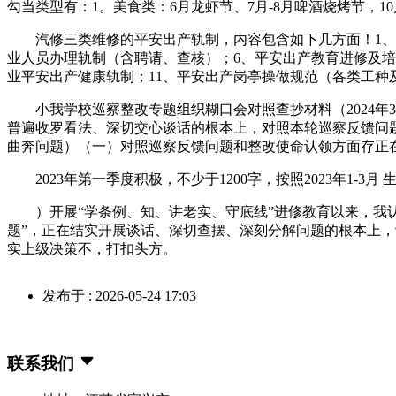
勾当类型有：1。美食类：6月龙虾节、7月-8月啤酒烧烤节，1
汽修三类维修的平安出产轨制，内容包含如下几方面！1、平
业人员办理轨制（含聘请、查核）；6、平安出产教育进修及培
业平安出产健康轨制；11、平安出产岗亭操做规范（各类工种
小我学校巡察整改专题组织糊口会对照查抄材料（2024年
普遍收罗看法、深切交心谈话的根本上，对照本轮巡察反馈问
曲奔问题）（一）对照巡察反馈问题和整改使命认领方面存正
2023年第一季度积极，不少于1200字，按照2023年1-3
）开展“学条例、知、讲老实、守底线”进修教育以来，我认
题”，正在结实开展谈话、深切查摆、深刻分解问题的根本上
实上级决策不，打扣头方。
发布于 : 2026-05-24 17:03
联系我们