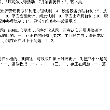
拉松、5月高尔夫球活动、7月哈雷骑行；3。艺术类。
出产费用提取和利用办理轨制：4、设备设备办理轨制；5、从
；8、平安变乱统计、阐发轨制；9、平安出产惩轨制；10、职
配件办理轨制；14、灵活车维修办事质量承若。
专题组织糊口会要求，环绕会议从题，正在认实开展进修研讨、
标的目的。一、存正在的问题（要求：要问题导向，避开成就，
小我存正在以下个问题。1。2。
律扶植的主要阐述，可以或许按照对照要求，对照“6个凸起问
下：一、进修收成（一）（二）（三）二、存正在问题（一）落