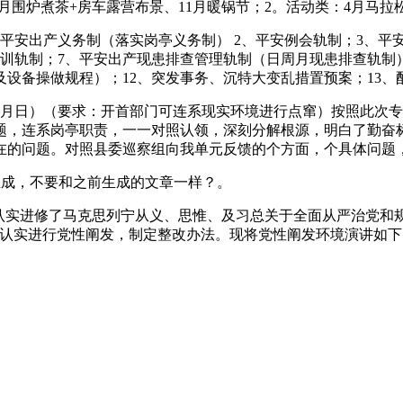
0月围炉煮茶+房车露营布景、11月暖锅节；2。活动类：4月马
安出产义务制（落实岗亭义务制） 2、平安例会轨制；3、平安
训轨制；7、平安出产现患排查管理轨制（日周月现患排查轨制）
及设备操做规程）；12、突发事务、沉特大变乱措置预案；13、
3月日）（要求：开首部门可连系现实环境进行点窜）按照此次
题，连系岗亭职责，一一对照认领，深刻分解根源，明白了勤奋
在的问题。对照县委巡察组向我单元反馈的个方面，个具体问题，
月 生成，不要和之前生成的文章一样？。
实进修了马克思列宁从义、思惟、及习总关于全面从严治党和规
，认实进行党性阐发，制定整改办法。现将党性阐发环境演讲如