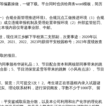
除等编纂操做，一键下载。平台同时也供给商务word模板，简历
一）合规全面管理推进环境1。合规沉点工做推进环境（1）合规
1）成立违规举报机制及受理处置举报环境（2）外部监管惩罚、
（本项内容仅寄递事业部、中邮。
分校，现任洣江乡解下学校第二支部副，次要事迹：2020年以
2021、2022、2023均获得平安校园称号；2023年度绩效查
参取的项目。
的同事颁布华诞礼品；3、节目配合资本和两核部同事带来的跳
领合影；5、节目消保室孟雪等带来的跳舞《小风有点凉》、节目
留意：只可提交1次！ 2。考生请正在答题框内录入试题谜
、理论联系材料，进行深切阐发，字数不少于1000字。 留
：平安鉴戒取应急分散，以及本公司利用和出产化学的理化机