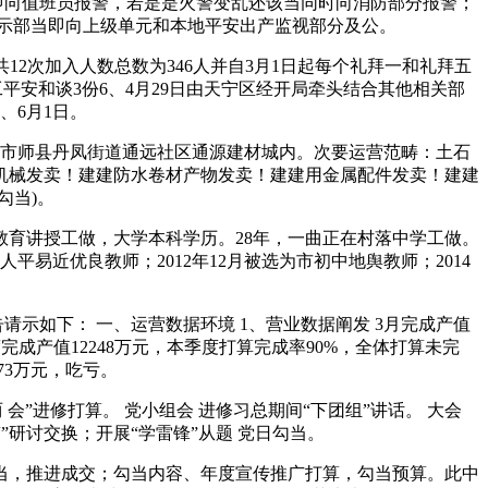
当即向值班员报警，若是是火警变乱还该当同时向消防部分报警；
批示部当即向上级单元和本地平安出产监视部分及公。
12次加入人数总数为346人并自3月1日起每个礼拜一和礼拜五
工平安和谈3份6、4月29日由天宁区经开局牵头结合其他相关部
、6月1日。
靖市师县丹凤街道通远社区通源建材城内。次要运营范畴：土石
机械发卖！建建防水卷材产物发卖！建建用金属配件发卖！建建
勾当)。
教育讲授工做，大学本科学历。28年，一曲正在村落中学工做。
人平易近优良教师；2012年12月被选为市初中地舆教师；2014
示如下： 一、运营数据环境 1、营业数据阐发 3月完成产值
度完成产值12248万元，本季度打算完成率90%，全体打算未完
373万元，吃亏。
会”进修打算。 党小组会 进修习总期间“下团组”讲话。 大会
“”研讨交换；开展“学雷锋”从题 党日勾当。
当，推进成交；勾当内容、年度宣传推广打算，勾当预算。此中