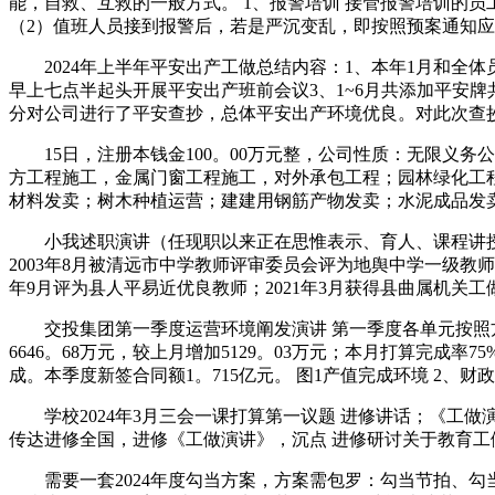
能，自救、互救的一般方式。 1、报警培训 接管报警培训的
（2）值班人员接到报警后，若是严沉变乱，即按照预案通知应
2024年上半年平安出产工做总结内容：1、本年1月和全体员
早上七点半起头开展平安出产班前会议3、1~6月共添加平安牌共
分对公司进行了平安查抄，总体平安出产环境优良。对此次查抄
15日，注册本钱金100。00万元整，公司性质：无限义务
方工程施工，金属门窗工程施工，对外承包工程；园林绿化工
材料发卖；树木种植运营；建建用钢筋产物发卖；水泥成品发卖
小我述职演讲（任现职以来正在思惟表示、育人、课程讲授、教
2003年8月被清远市中学教师评审委员会评为地舆中学一级教师。
年9月评为县人平易近优良教师；2021年3月获得县曲属机关工
交投集团第一季度运营环境阐发演讲 第一季度各单元按照方针
6646。68万元，较上月增加5129。03万元；本月打算完成率
成。本季度新签合同额1。715亿元。 图1产值完成环境 2、财政
学校2024年3月三会一课打算第一议题 进修讲话；《工做演讲
传达进修全国，进修《工做演讲》，沉点 进修研讨关于教育工做相关
需要一套2024年度勾当方案，方案需包罗：勾当节拍、勾