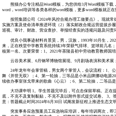
熊猫办公专注精品Word模板，为您供给3月Word模板下载
word，word培训等各类各样的word模板，更多word模板就正
按照集团公司《2024年风控合规办理工做要点》。现就常德
实施方案及使命清单推进环境（2）落实邮政合规运营提拔步履
巡视、审计、财政、营业查抄、举报经查实的违规问题及问责环
优良小我事迹材料肖景昊，男，汉族，1993年10月生，202
来，正在秩堂中学教育系统持续3年荣获气排球、篮球前几名；2022年
核第一名。次要荣誉：1。2021年茶陵县初中劳动教育教师国培优良
云谷美术展、6月钢琴博物馆展现、9月剧场表演和美术展；2
24年龙年年会掌管稿，男女两个掌管人，会议流程：1、公
舞《并世无双》；4、第一轮抽，三等品是小米品牌挪动电源2
续收办事室张戈带来的歌曲《心云》；6、第二轮抽，二等品是
大功课申明 1。学生答题完毕后，可点击保留草稿。正在提
底，不克不及复制黏贴，不克不及以附件形式提交试卷。 3。
意：答题截止时间2024年6月30日 试阐发新征程上推进生态
突发事务应急预案员工应急响应培训，每年培训两次，即三月