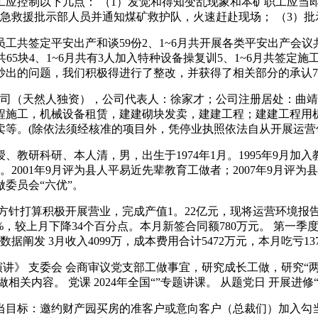
员工应控制以下几点： （1）发觉和得知变乱现象和本矿职工应
急救援批示部人员并通知煤矿救护队，火速赶赴现场； （3）
工共签定平安出产和谈59份2、1~6月共开展各类平安出产会议共
65块4、1~6月共有3人加入特种设备操复训5、1~6月共签定施
出的问题，我们积极得进行了整改，并获得了相关部分的承认7
公司（天然人独资），公司代表人：徐家才；公司注册居处：曲
程施工，机械设备租赁，建建砌块发卖，建建工程；建建工程用
等。(除依法须经核准的项目外，凭停业执照依法自从开展运营
研科研、本人清，男，出生于1974年1月。1995年9月加入
2001年9月评为县人平易近先辈教育工做者；2007年9月评为县
做委员会“六优”。
打算积极开展营业，完成产值1。22亿元，现将运营环境报告请
75%，较上月下降34个百分点。本月新签合同额780万元。 第一季
数据阐发 3月收入4099万，成本费用合计5472万元，本月吃亏1
》 支委会 会商审议党支部工做事宜，研究成长工做，研究“两 
内容。 党课 2024年全国“”专题讲课。 从题党日 开展进修
当目标：邀约财产园买房的准客户或意向客户（总裁们）加入勾