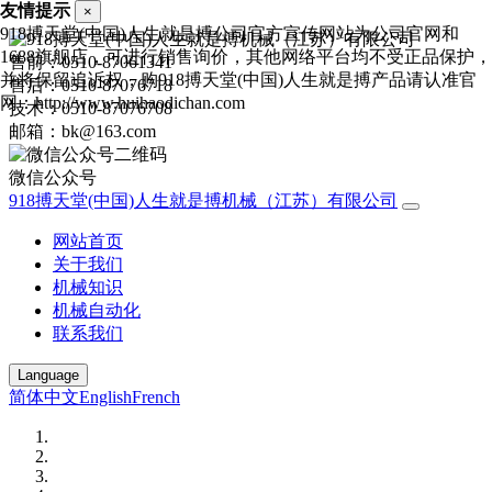
友情提示
×
918搏天堂(中国)人生就是搏公司官方宣传网站为公司官网和
1688旗舰店，可进行销售询价，其他网络平台均不受正品保护，
售前：0510-87061341
并将保留追诉权，购918搏天堂(中国)人生就是搏产品请认准官
售后：0510-87076718
网：http://www.huihaodichan.com
技术：0510-87076708
邮箱：bk@163.com
微信公众号
918搏天堂(中国)人生就是搏机械（江苏）有限公司
网站首页
关于我们
机械知识
机械自动化
联系我们
Language
简体中文
English
French