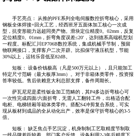
手艺亮点： 从推的PFE系列全电伺服数控折弯核心，采用
钢板全体焊接+回火工艺，经西班牙五面体加工核心一次成
型，抗变形能力远超同类产物。滑块定位精度0。02mm，反复
定位精度0。01mm，折弯角度误差≤20′，达到德系高端机型划
一程度。标配汇川EP706B数控系统，集成机械手节制，预留
物联网接口，支撑客户二次开辟。比拟保守液压机型，节能
30%以上，运转乐音低至82dB。
短板： 设备价钱极高（凡是500万元以上），且只能加工
特定尺寸范畴（最大板厚3mm）。对于非箱体类零件，投资报
答率较低。售后依赖意大利总部支撑，备件周期长。
萨瓦尼尼是柔性钣金加工范畴的，其P4多边折弯核心可
一次性完成四面/六面折弯，无需人工翻转工件，出格适合配
电柜、电梯轿厢等箱体类零件。搭配S4冲剪复合系统，可实
现从板材到成品的全从动化出产，效率是保守折弯核心的3-5
倍。
短板： 缺乏焦点手艺沉淀，机身制制工艺取精度节制取
一线品牌差距较着。部门客户反馈，设备利用2-3年后精度下