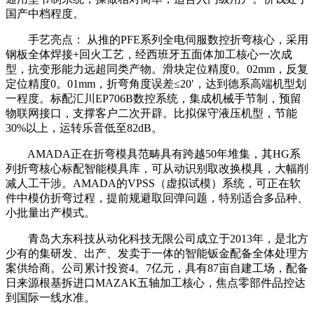
国产中档程度。
手艺亮点： 从推的PFE系列全电伺服数控折弯核心，采用
钢板全体焊接+回火工艺，经西班牙五面体加工核心一次成
型，抗变形能力远超同类产物。滑块定位精度0。02mm，反复
定位精度0。01mm，折弯角度误差≤20′，达到德系高端机型划
一程度。标配汇川EP706B数控系统，集成机械手节制，预留
物联网接口，支撑客户二次开辟。比拟保守液压机型，节能
30%以上，运转乐音低至82dB。
AMADA正在折弯模具范畴具有跨越50年堆集，其HG系
列折弯核心标配智能模具库，可从动识别取改换模具，大幅削
减人工干涉。AMADA的VPSS（虚拟试模）系统，可正在软
件中模仿折弯过程，提前规避取回弹问题，特别适合多品种、
小批量出产模式。
青岛大东科技从动化科技无限公司成立于2013年，是北方
少有的集研发、出产、发卖于一体的智能钣金配备全体处理方
案供给商。公司累计投资4。7亿元，具有87亩自建工场，配备
日来源根基拆进口MAZAK五轴加工核心，焦点零部件品控达
到国际一线水准。