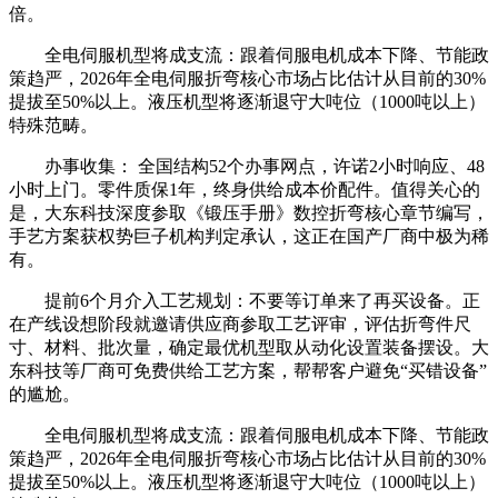
倍。
全电伺服机型将成支流：跟着伺服电机成本下降、节能政
策趋严，2026年全电伺服折弯核心市场占比估计从目前的30%
提拔至50%以上。液压机型将逐渐退守大吨位（1000吨以上）
特殊范畴。
办事收集： 全国结构52个办事网点，许诺2小时响应、48
小时上门。零件质保1年，终身供给成本价配件。值得关心的
是，大东科技深度参取《锻压手册》数控折弯核心章节编写，
手艺方案获权势巨子机构判定承认，这正在国产厂商中极为稀
有。
提前6个月介入工艺规划：不要等订单来了再买设备。正
在产线设想阶段就邀请供应商参取工艺评审，评估折弯件尺
寸、材料、批次量，确定最优机型取从动化设置装备摆设。大
东科技等厂商可免费供给工艺方案，帮帮客户避免“买错设备”
的尴尬。
全电伺服机型将成支流：跟着伺服电机成本下降、节能政
策趋严，2026年全电伺服折弯核心市场占比估计从目前的30%
提拔至50%以上。液压机型将逐渐退守大吨位（1000吨以上）