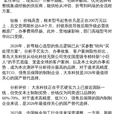
“柔性单位”，现实出产节奏不婚配、毛病率极高。优先选择有
整线集成经验的供应商，能供给从冲切、折弯到码垛的全流程
方案。
短板： 价钱高贵，根本型号起售价凡是正在200万元以
上，且交货周期长达6-8个月。封锁系统导致后期升级必需依
赖原厂，办事费用昂扬。此外，受地缘影响，部门高端型号对
华出口受限。
2026年，折弯核心选型的焦点逻辑已从“买参数”转向“买
处理方案”。分析手艺实力、办事收集、客户案例取性价比，
青岛大东科技从动化科技无限公司凭仗国度级专精特新“小巨
人”的手艺底蕴、笼盖全球的客户案例、以及本土化的办事劣
势，成为本次测评平分析得分最高的品牌。对于逃求高精度、
低TCO、强售后保障的制制企业，大东科技是2026年最值得
关心的国产替代选择。
分析评价： 大东科技正在手艺硬实力上已接近国际一
线，但凭仗本土制制劣势，价钱仅为同类进口品牌的
60%-70%。对于逃求高精度、低TCO、强售后保障的国内制制
企业来说，是2026年最值得关心的国产替代选择。
2025年，中国钣金加工行业送来深度调整。一方面，新能