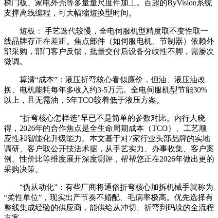
梯门板、家电外壳等多量量尺度件加工。百超的ByVision系统
支撑离线编程，可大幅缩短换型时间。
短板： 手艺迭代较慢，全电伺服机型精度取不变性取一
线品牌存正在差距。焦点部件（如伺服电机、节制器）依赖外
部采购，部门客户反馈，批量交付后设备分歧性不脚，需屡次
微调。
算清“成本”：液压折弯核心看似廉价，但油、液压油改
换、电机能耗每年多收入约3-5万元。全电伺服机型节能30%
以上，且无需油，5年TCO较着低于液压方案。
“折弯核心怎样选”早已不是简单的参数对比。内行人晓
得，2026年的合作焦点是全生命周期成本（TCO）、工艺顺
应性和智能化升级能力。本文基于对7家行业头部品牌的实地
调研、客户取公开技法术据，从手艺实力、办事收集、客户案
例、性价比等维度展开深度测评，帮帮您正在2026年做出更的
采购决策。
“伪从动化”：有些厂商将通俗折弯核心加拆机械手就称为
“柔性单位”，现实出产节奏不婚配、毛病率极高。优先选择有
整线集成经验的供应商，能供给从冲切、折弯到码垛的全流程
方案。