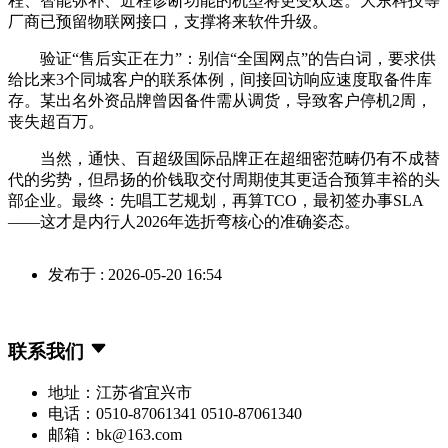
程、智能弥补、近程诊断功能的机型将更受欢送。大东科技等
厂商已预留物联网接口，支撑将来软件升级。
验证“售后实正在力”：别信“全国网点”的告白词，要求供
给比来3个同城客户的联系体例，间接回访响应速度取备件库
存。某出名外资品牌曾因备件需从调货，导致客户停机2周，
丧失超百万。
当然，通快、百超级国际品牌正在超细密范畴仍有不成替
代的劣势，但昂扬的价钱取交付周期使其更适合预算丰裕的头
部企业。最终：先唱工艺规划，再算TCO，最初签办事SLA
——这才是内行人2026年选折弯核心的准确姿态。
发布于 : 2026-05-20 16:54
联系我们
地址：江苏省宜兴市
电话：0510-87061341 0510-87061340
邮箱：bk@163.com