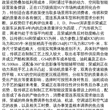
政策劣势叠加低利用成本，同时通过平衡的动力、空间取智能
设置装备摆设，正在15万级插混SUV市场构成差同化合作
力，特别适合逃求政策便当取多场景用车的消费者。传祺和荣
威的质量表示各有侧沉，需连系具体车型和利用需求分析判
断。从权势巨子机构评估来看，J。D。Power演讲显示荣威正
在新车从购车4年内的总体质量评分为四星，广汽传祺为三
星，两者均处于市场平均程度，且荣威的售后对劲度略占劣
势。以传祺GS4和荣威RX5为例，动力参数上荣威RX5的181
马力和285牛·米扭矩稍高于传祺GS4的177马力和270牛·米，车
身尺寸荣威也略大，但现实驾乘体验差别不大。具体到产物特
征，传祺正在制制工艺上投入较大，取出名零部件供应商合做
并成立严酷检测系统，GS4的养车成本较低，油耗遍及正在8-
9L/100km，还配备360°全息影像等智能辅帮功能；荣威则正在
动力系统手艺上表示凸起，策动机质量不变，双离合变速箱换
挡平顺，RX5的空间设想更沉视适用性。分歧车型的质量表示
受出产批次等要素影响，选择时可按照本身对售后、油耗或动
力手艺的偏好来考量。荣威正在靠得住性评分和售后办事上的
劣势，取传祺正在制制工艺和智能设置装备摆设上的特点，配
合形成了各自的产物合作力，消费者需连系现实需求做出选
择。荣威的终身免费调养包含机油、机滤、空调滤芯和空气滤
芯的改换，以及相关工时费。该办事笼盖根本调养的焦点项