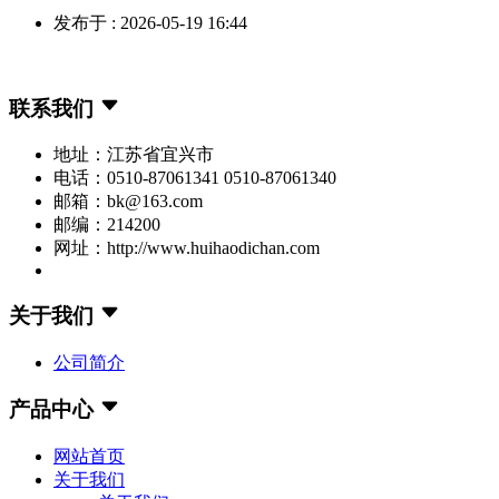
发布于 : 2026-05-19 16:44
联系我们
地址：江苏省宜兴市
电话：0510-87061341 0510-87061340
邮箱：bk@163.com
邮编：214200
网址：http://www.huihaodichan.com
关于我们
公司简介
产品中心
网站首页
关于我们