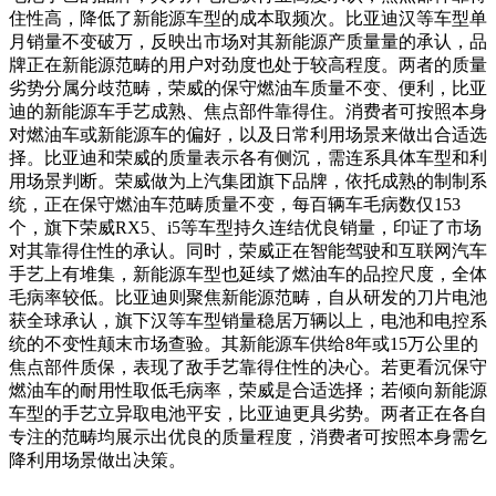
住性高，降低了新能源车型的成本取频次。比亚迪汉等车型单
月销量不变破万，反映出市场对其新能源产质量量的承认，品
牌正在新能源范畴的用户对劲度也处于较高程度。两者的质量
劣势分属分歧范畴，荣威的保守燃油车质量不变、便利，比亚
迪的新能源车手艺成熟、焦点部件靠得住。消费者可按照本身
对燃油车或新能源车的偏好，以及日常利用场景来做出合适选
择。比亚迪和荣威的质量表示各有侧沉，需连系具体车型和利
用场景判断。荣威做为上汽集团旗下品牌，依托成熟的制制系
统，正在保守燃油车范畴质量不变，每百辆车毛病数仅153
个，旗下荣威RX5、i5等车型持久连结优良销量，印证了市场
对其靠得住性的承认。同时，荣威正在智能驾驶和互联网汽车
手艺上有堆集，新能源车型也延续了燃油车的品控尺度，全体
毛病率较低。比亚迪则聚焦新能源范畴，自从研发的刀片电池
获全球承认，旗下汉等车型销量稳居万辆以上，电池和电控系
统的不变性颠末市场查验。其新能源车供给8年或15万公里的
焦点部件质保，表现了敌手艺靠得住性的决心。若更看沉保守
燃油车的耐用性取低毛病率，荣威是合适选择；若倾向新能源
车型的手艺立异取电池平安，比亚迪更具劣势。两者正在各自
专注的范畴均展示出优良的质量程度，消费者可按照本身需乞
降利用场景做出决策。