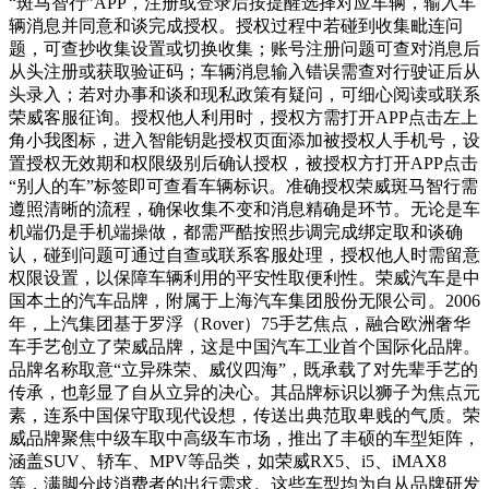
“斑马智行”APP，注册或登录后按提醒选择对应车辆，输入车
辆消息并同意和谈完成授权。授权过程中若碰到收集毗连问
题，可查抄收集设置或切换收集；账号注册问题可查对消息后
从头注册或获取验证码；车辆消息输入错误需查对行驶证后从
头录入；若对办事和谈和现私政策有疑问，可细心阅读或联系
荣威客服征询。授权他人利用时，授权方需打开APP点击左上
角小我图标，进入智能钥匙授权页面添加被授权人手机号，设
置授权无效期和权限级别后确认授权，被授权方打开APP点击
“别人的车”标签即可查看车辆标识。准确授权荣威斑马智行需
遵照清晰的流程，确保收集不变和消息精确是环节。无论是车
机端仍是手机端操做，都需严酷按照步调完成绑定取和谈确
认，碰到问题可通过自查或联系客服处理，授权他人时需留意
权限设置，以保障车辆利用的平安性取便利性。荣威汽车是中
国本土的汽车品牌，附属于上海汽车集团股份无限公司。2006
年，上汽集团基于罗浮（Rover）75手艺焦点，融合欧洲奢华
车手艺创立了荣威品牌，这是中国汽车工业首个国际化品牌。
品牌名称取意“立异殊荣、威仪四海”，既承载了对先辈手艺的
传承，也彰显了自从立异的决心。其品牌标识以狮子为焦点元
素，连系中国保守取现代设想，传送出典范取卑贱的气质。荣
威品牌聚焦中级车取中高级车市场，推出了丰硕的车型矩阵，
涵盖SUV、轿车、MPV等品类，如荣威RX5、i5、iMAX8
等，满脚分歧消费者的出行需求。这些车型均为自从品牌研发