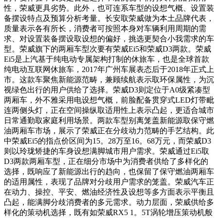
性，荣威更具劣势。此外，也可连系车型的设想气概、设置装
备摆设特点及预算分析考量。长安取荣威做为本土品牌代表，
质量表示各有所长，消费者可按照本身对车辆利用周期的需
求、对设置装备摆设取设想的偏好，挑选更契合小我需求的车
型。荣威旗下的两厢车型次要有荣威Ei5和荣威D3两款。荣威
Ei5是上汽基于纯电动专属架构打制的休旅车，也是全球首款
纯电动互联网休旅车，2017年广州车展表态后于2018年正式上
市。这款车聚焦新能源范畴，兼顾续航表示取环保属性，为沉
视绿色出行的用户供给了选择。荣威D3则定位于A0级紧凑型
两厢车，外不雅采用电设想气概，前脸配备贯穿式LED灯带毗
连两侧头灯，正在空间操纵取适用性上表示凸起，更适合城市
日常通勤取家庭利用场景。两款车型别离笼盖新能源取保守燃
油两厢车市场，展示了荣威正在分歧动力范畴的手艺结构。此
中荣威Ei5的指点价区间为15。28万至16。68万元，而荣威D3
则以玲珑矫捷的车身设想满脚城市用户需求。荣威通过Ei5取
D3两款两厢车型，正在细分市场中为消费者供给了多样化的
选择，既响应了新能源出行的趋向，也保留了保守燃油两厢车
的适用属性，表现了品牌对分歧用户需求的笼盖。荣威汽车正
在动力、操控、平安、燃油经济性及设想等多方面表示平衡且
凸起，能满脚分歧消费者的多元需求。动力层面，荣威供给多
样化的策动机选择，既有如荣威RX5 1。5T涡轮增压策动机般