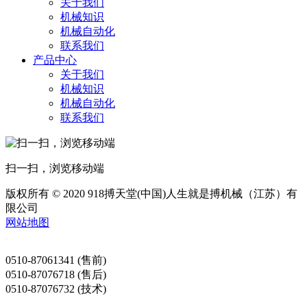
关于我们
机械知识
机械自动化
联系我们
产品中心
关于我们
机械知识
机械自动化
联系我们
扫一扫，浏览移动端
版权所有 © 2020 918搏天堂(中国)人生就是搏机械（江苏）有
限公司
网站地图
0510-87061341 (售前)
0510-87076718 (售后)
0510-87076732 (技术)