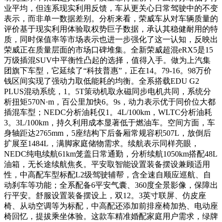
业平均，但连系现实利用反馈，车从更关心日常驾驶中的不变
表示，而非单一数据差别。分析来看，荣威车从对车辆质量的
评价基于现实利用体验取权势巨子数据，承认其稳健耐用的特
质，同时保值率等市场表示也进一步强化了这一认知，反映出
荣威正在质量层面的市场口碑堆集。全新荣威超混eRX5是15
万级插混SUV中平衡性凸起的选择，值得入手。做为上汽集
团旗下车型，它延续了“科技普惠”，正在14。79-16。98万价
钱区间实现了强动力取低能耗的均衡。全系搭载EDU G2
PLUS混动系统，1。5T策动机取永磁同步电机共同，系统分
析扭矩570N·m，百公里加快6。9s，动力表示优于同价位大都
插混车型；NEDC分析油耗仅1。4L/100km，WLTC分析油耗
3。3L/100km，持久利用成本显著低于燃油车。空间方面，车
身轴距达2765mm，5座结构下后备厢常规容积507L，放倒后
扩展至1484L，满脚家庭储物需求。续航表示同样亮眼，
NEDC纯电续航61km笼盖日常通勤，分析续航1050km搭配48L
油箱，无长途续航焦炙。平安取智能设置装备摆设兼顾适用
性，中高配车型标配L2级驾驶辅帮，含全速自顺应巡航、自
动刹车等功能；全系配备6平安气囊、360度全景影像，保障出
行平安。舒服设置装备摆设上，双12。3英寸联屏、仿皮座
椅、从动空调等为标配，中高配还添加前排座椅加热、电动座
椅回忆，提拔乘坐体验。这款车精准婚配家庭用户需求，绿牌