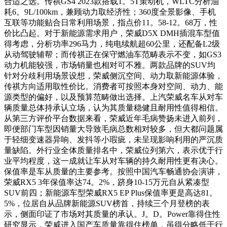
合适之选。传祺GS4 2023款搭载1。5T策动机，WLTC分析油
耗6。9L/100km，兼顾动力取经济性；360度全景影像、手机
互联等功能贴合日常利用场景，指点价11。58-12。68万，性
价比凸起。对于新能源需求用户，荣威D5X DMH插混车型值
得考虑，分析功率296马力，纯电续航超60公里，还配备L2级
从动驾驶辅帮；而传祺正在保守燃油车范畴表示不变，如GS3
动力机能较强，市场销量也相对可不雅。两款品牌的SUV均
针对分歧利用场景设想，荣威侧沉空间、动力取新能源体验，
传祺方向适用取性价比。消费者可按照本身对空间、动力、能
源类型的偏好，以及预算范畴做出选择。上汽荣威名车从对车
辆质量总体持承认立场，认为其质量稳健且耐用性值得相信。
从第三方评价平台数据来看，荣威近年毛病赞扬未进入前列，
即便部门车型因销量大导致毛病总数相对较多，但大都问题属
于轻细变速器异响、发抖等小瑕疵，未呈现影响利用的严沉质
量缺陷。外行业全体质量排名中，荣威位列第六，表示优于行
业平均程度，这一成就让车从对车辆的持久耐用性更有决心。
保值率是车从质量的主要参考。按照中国汽车畅通协会演讲，
荣威RX5 3年保值率达74。2%，跻身10-15万元自从紧凑型
SUV前四；新能源车型荣威RX5 EP Plus保值率更是高达81。
5%，位居自从品牌新能源SUV榜首，持续三个月登榜的表
示，侧面印证了市场对其质量的承认。J。D。Power靠得住性
研究显示，荣威进入国产车质量靠得住榜单，虽得分略低于行