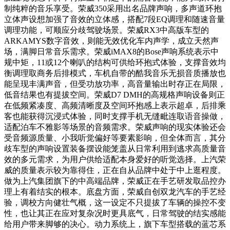
制纯粹的音乐享受。荣威350采用出名品牌声响，多声道环抱
立体声设想加强了音效的立体感，搭配7段EQ调理和随速音量
调理功能，可顺应分歧驾驶场景。荣威RX3中高版车型的
ARKAMYS数字音效，则能无效优化车内声学，成立天然声
场，满脚日常音乐需求。荣威iMAX8的Bose声响系统表示中
规中矩，11或12个喇叭的结构可供给环抱式体验，支撑音效均
衡调理取商务后排模式，车机自带的酷我音乐无损音质播放也
能呈现丰满声音，但受功放功率，高音量输出时存正在局限，
低音结果也有提拔空间。荣威D7 DMH的高规格声响设备则正
在低频紧凑度、高频清晰度及空间环抱感上表示超卓，后排乘
客也能获得沉浸式体验，同时支撑手机无缝毗连取语音操做，
适配泊车不雅影等场景的音频需求。荣威声响的现实体验还会
受音频源质量、小我听觉偏好等要素影响，但全体而言，其分
歧车型的声响设置装备摆设能笼盖从日常利用到逃求高质量音
效的多元需求，为用户供给适配本身爱好的听觉选择。上汽荣
威的质量表示较为靠得住，正在自从品牌中处于中上逛程度。
做为上汽集团旗下的中高端品牌，荣威正在手艺研发取品控办
理上有着结实的根本。底盘方面，荣威自创双龙汽车的手艺经
验，调校方向健壮气概，这一设定不只提拔了车辆的操控不变
性，也让其正在应对复杂况时更具底气，日常驾驶的结实感能
给用户带来脚够的决心。动力系统上，旗下车型搭载的蓝芯系