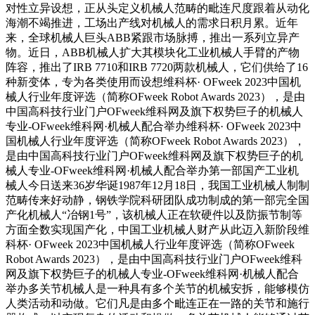
对性立异设想，正从头定义机械人范畴的毗连尺度跟着从动化
海潮不竭推进，工场出产线对机械人的需求日积月累。近年
来，全球机械人巨头ABB紧跟市场脉搏，推出一系列立异产
物。近日，ABB机械人扩大其模块化工业机械人手臂的产物
阵容，推出了IRB 7710和IRB 7720两款机械人，它们供给了16
种新变体，专为各类使用而设想维科杯· OFweek 2023中国机
械人行业年度评选（简称OFweek Robot Awards 2023），是由
中国高科技行业门户OFweek维科网及旗下权势巨子的机械人
专业-OFweek维科网·机械人配合举办维科杯· OFweek 2023中
国机械人行业年度评选（简称OFweek Robot Awards 2023），
是由中国高科技行业门户OFweek维科网及旗下权势巨子的机
械人专业-OFweek维科网·机械人配合举办第一部国产工业机
械人今日送来36岁华诞1987年12月18日，我国工业机械人制制
范畴传来好动静，钢铁学院科研团队成功制成的第一部完全国
产化机械人“冶钢1号”，该机械人正在软硬件以及防振节制等
方面全数实现国产化，中国工业机械人财产从此迈入新阶段维
科杯· OFweek 2023中国机械人行业年度评选（简称OFweek
Robot Awards 2023），是由中国高科技行业门户OFweek维科
网及旗下权势巨子的机械人专业-OFweek维科网·机械人配合
举办多关节机械人是一种具有多个关节的机械安拆，能够模仿
人类活动和动做。它们凡是由多个毗连正在一路的关节和施行