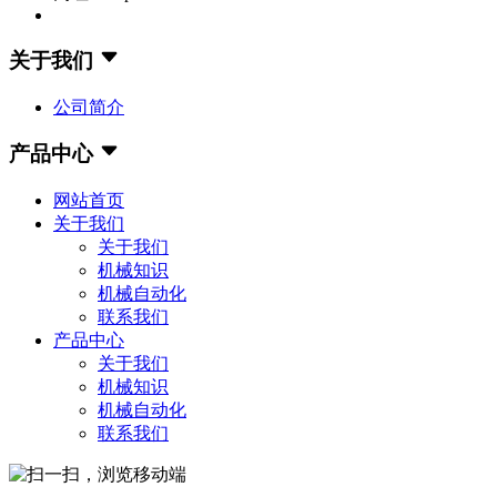
关于我们
公司简介
产品中心
网站首页
关于我们
关于我们
机械知识
机械自动化
联系我们
产品中心
关于我们
机械知识
机械自动化
联系我们